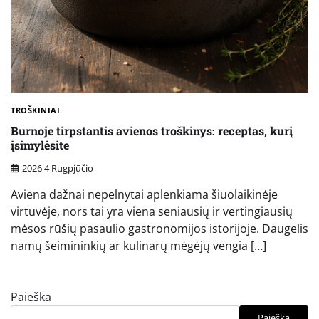
TROŠKINIAI
Burnoje tirpstantis avienos troškinys: receptas, kurį
įsimylėsite
2026 4 Rugpjūčio
Aviena dažnai nepelnytai aplenkiama šiuolaikinėje
virtuvėje, nors tai yra viena seniausių ir vertingiausių
mėsos rūšių pasaulio gastronomijos istorijoje. Daugelis
namų šeimininkių ar kulinarų mėgėjų vengia […]
Paieška
Paieška