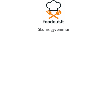
Skip
to
content
Skonis gyvenimui