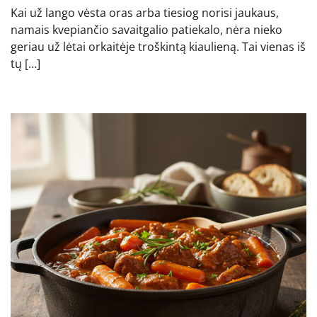
Kai už lango vėsta oras arba tiesiog norisi jaukaus,
namais kvepiančio savaitgalio patiekalo, nėra nieko
geriau už lėtai orkaitėje troškintą kiaulieną. Tai vienas iš
tų […]