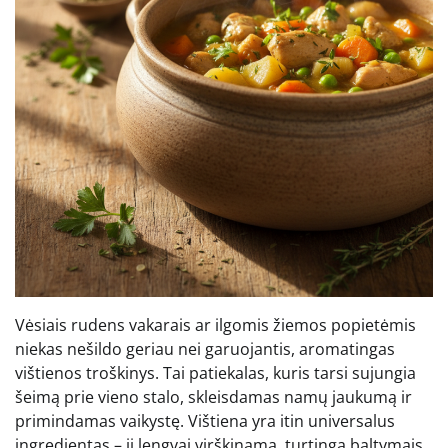
Vėsiais rudens vakarais ar ilgomis žiemos popietėmis
niekas nešildo geriau nei garuojantis, aromatingas
vištienos troškinys. Tai patiekalas, kuris tarsi sujungia
šeimą prie vieno stalo, skleisdamas namų jaukumą ir
primindamas vaikystę. Vištiena yra itin universalus
ingredientas – ji lengvai virškinama, turtinga baltymais