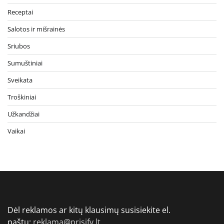
Receptai
Salotos ir mišrainės
Sriubos
Sumuštiniai
Sveikata
Troškiniai
Užkandžiai
Vaikai
Dėl reklamos ar kitų klausimų susisiekite el.
paštu:
reklama@prisify.lt