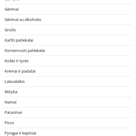
Gėrimai
Gėrimai su alkoholiu
Grožis
Karšti patiekalai
Konservuoti patiekalai
Košės ir tyrės
Kremai ir padažai
Laisvalaikis
Mityba
Namai
Patarimai
Picos
Pyragai ir kepiniai