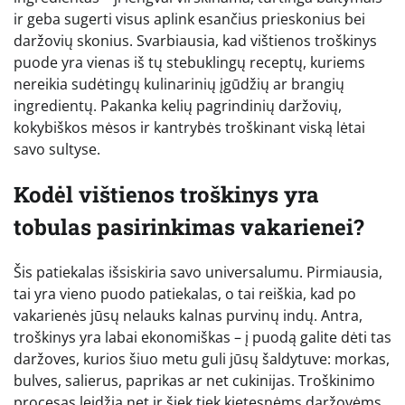
ir geba sugerti visus aplink esančius prieskonius bei
daržovių skonius. Svarbiausia, kad vištienos troškinys
puode yra vienas iš tų stebuklingų receptų, kuriems
nereikia sudėtingų kulinarinių įgūdžių ar brangių
ingredientų. Pakanka kelių pagrindinių daržovių,
kokybiškos mėsos ir kantrybės troškinant viską lėtai
savo sultyse.
Kodėl vištienos troškinys yra
tobulas pasirinkimas vakarienei?
Šis patiekalas išsiskiria savo universalumu. Pirmiausia,
tai yra vieno puodo patiekalas, o tai reiškia, kad po
vakarienės jūsų nelauks kalnas purvinų indų. Antra,
troškinys yra labai ekonomiškas – į puodą galite dėti tas
daržoves, kurios šiuo metu guli jūsų šaldytuve: morkas,
bulves, salierus, paprikas ar net cukinijas. Troškinimo
procesas leidžia net ir šiek tiek kietesnėms daržovėms