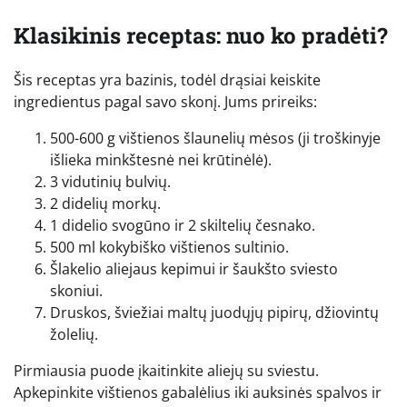
Klasikinis receptas: nuo ko pradėti?
Šis receptas yra bazinis, todėl drąsiai keiskite
ingredientus pagal savo skonį. Jums prireiks:
500-600 g vištienos šlaunelių mėsos (ji troškinyje
išlieka minkštesnė nei krūtinėlė).
3 vidutinių bulvių.
2 didelių morkų.
1 didelio svogūno ir 2 skiltelių česnako.
500 ml kokybiško vištienos sultinio.
Šlakelio aliejaus kepimui ir šaukšto sviesto
skoniui.
Druskos, šviežiai maltų juodųjų pipirų, džiovintų
žolelių.
Pirmiausia puode įkaitinkite aliejų su sviestu.
Apkepinkite vištienos gabalėlius iki auksinės spalvos ir