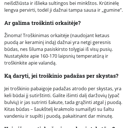
neišdžiūsta ir išlieka sultingos bei minkštos. Krūtinėlę
lengva pervirti, todėl ji dažnai tampa sausa ir „gumine”.
Ar galima troškinti orkaitėje?
Žinoma! Troškinimas orkaitėje (naudojant ketaus
puodą ar keraminį indą) dažnai yra netgi geresnis
būdas, nes šiluma pasiskirsto tolygiai iš visų pusių.
Nustatykite apie 160-170 laipsnių temperatūrą ir
troškinkite apie valandą.
Ką daryti, jei troškinio padažas per skystas?
Jei troškinio pabaigoje padažas atrodo per skystas, yra
keli būdai jį sutirštinti. Galite išimti dalį daržovių (ypač
bulvių) ir jas sutrinti šakute, tada grąžinti atgal į puodą.
Kitas būdas – šaukštelį krakmolo sumaišyti su šaltu
vandeniu ir supilti į puodą, pakaitinant dar minutę.