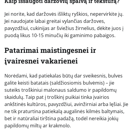
Kaip išsaugoti daržovių spalvą ir tekstūrą?
Jei norite, kad daržovės išliktų ryškios, nepervirkite jų.
Jei naudojate labai greitai vylančias daržoves,
pavyzdžiui, cukinijas ar šviežius žirnelius, dėkite juos į
puodą likus 10-15 minučių iki gaminimo pabaigos.
Patarimai maistingesnei ir
įvairesnei vakarienei
Norėdami, kad patiekalas būtų dar sveikesnis, bulves
galite keisti batatais (saldžiosiomis bulvėmis) – jie
suteiks troškiniui malonaus saldumo ir papildomų
skaidulų. Taip pat į troškinį puikiai tinka įvairios
ankštinės kultūros, pavyzdžiui, avinžirniai arba lęšiai. Jie
ne tik praturtina patiekalą augalinės kilmės baltymais,
bet ir natūraliai tirština padažą, todėl nereikia jokių
papildomų miltų ar krakmolo.