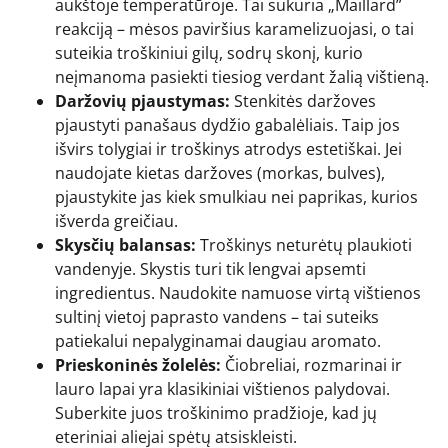
aukštoje temperatūroje. Tai sukuria „Maillard”
reakciją – mėsos paviršius karamelizuojasi, o tai
suteikia troškiniui gilų, sodrų skonį, kurio
neįmanoma pasiekti tiesiog verdant žalią vištieną.
Daržovių pjaustymas:
Stenkitės daržoves
pjaustyti panašaus dydžio gabalėliais. Taip jos
išvirs tolygiai ir troškinys atrodys estetiškai. Jei
naudojate kietas daržoves (morkas, bulves),
pjaustykite jas kiek smulkiau nei paprikas, kurios
išverda greičiau.
Skysčių balansas:
Troškinys neturėtų plaukioti
vandenyje. Skystis turi tik lengvai apsemti
ingredientus. Naudokite namuose virtą vištienos
sultinį vietoj paprasto vandens – tai suteiks
patiekalui nepalyginamai daugiau aromato.
Prieskoninės žolelės:
Čiobreliai, rozmarinai ir
lauro lapai yra klasikiniai vištienos palydovai.
Suberkite juos troškinimo pradžioje, kad jų
eteriniai aliejai spėtų atsiskleisti.