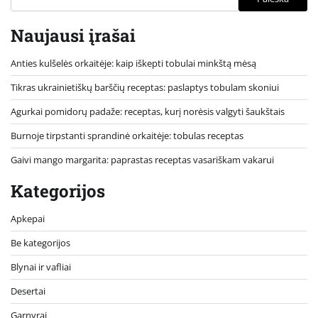
Naujausi įrašai
Anties kulšelės orkaitėje: kaip iškepti tobulai minkštą mėsą
Tikras ukrainietiškų barščių receptas: paslaptys tobulam skoniui
Agurkai pomidorų padaže: receptas, kurį norėsis valgyti šaukštais
Burnoje tirpstanti sprandinė orkaitėje: tobulas receptas
Gaivi mango margarita: paprastas receptas vasariškam vakarui
Kategorijos
Apkepai
Be kategorijos
Blynai ir vafliai
Desertai
Garnyrai