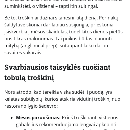
suminkštėti, o vištienai – tapti itin sultingai.
Be to, troškiniai dažnai skanesni kitą dieną. Per naktį
šaldytuve skoniai dar labiau susijungia, prieskoniai
įsiskverbia į mėsos skaidulas, todėl kitos dienos pietūs
bus tikras malonumas. Tai puikus būdas planuoti
mitybą (angl. meal prep), sutaupant laiko darbo
savaitės vakarais.
Svarbiausios taisyklės ruošiant
tobulą troškinį
Nors atrodo, kad tereikia viską sudėti į puodą, yra
keletas subtilybių, kurios atskiria vidutinį troškinį nuo
restorano lygio šedevro:
Mėsos paruošimas:
Prieš troškinant, vištienos
gabalėlius rekomenduojama lengvai apkepinti