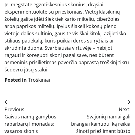
Jei mėgstate egzotiškesnius skonius, drąsiai
eksperimentuokite su prieskoniais. Vietoj klasikinių
žolelių galite įdėti šiek tiek kario miltelių, ciberžolės
arba paprikos miltelių. Įpylus šlakelį kokosų pieno
vietoje dalies sultinio, gausite visiškai kitokį, azijietiško
stiliaus patiekalą, kuris puikiai derės su ryžiais ar
skrudinta duona. Svarbiausia virtuvėje – nebijoti
ragauti ir koreguoti skonį pagal save, nes būtent
asmeninis prisilietimas paverčia paprastą troškinį tikru
šedevru jūsų stalui.
Posted in
Troškiniai
Navigacija
Previous:
Next:
tarp
Gaivus namų gamybos
Svajonių namai gali
įrašų
rabarbarų limonadas:
brangiai kainuoti: ką reikia
vasaros skonis
žinoti prieš imant būsto