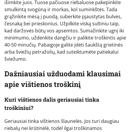
išimkite juos. Tuose pačiuose riebaluose pakepinkite
smulkintą svogūną ir morkas, kol suminkštės. Tada
grąžinkite mėsą į puodą, suberkite pjaustytas bulves,
česnaką bei prieskonius. Užpilkite viską sultiniu taip,
kad daržovės būtų vos apsemtos. Sumažinkite ugnį iki
minimumo, uždenkite dangčiu ir palikite troškintis apie
40-50 minučių. Pabaigoje galite įdėti šaukštą grietinės
arba šviežių petražolių, kad suteiktumėte patiekalui
šviežumo.
Dažniausiai užduodami klausimai
apie vištienos troškinį
Kuri vištienos dalis geriausiai tinka
troškiniui?
Geriausiai tinka vištienos šlaunelės. Jos turi daugiau
riebalų nei krūtinėlė, todėl ilgai troškinamos