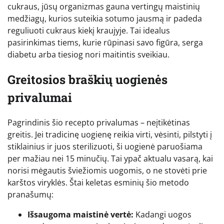
cukraus, jūsų organizmas gauna vertingų maistinių
medžiagų, kurios suteikia sotumo jausmą ir padeda
reguliuoti cukraus kiekį kraujyje. Tai idealus
pasirinkimas tiems, kurie rūpinasi savo figūra, serga
diabetu arba tiesiog nori maitintis sveikiau.
Greitosios braškių uogienės
privalumai
Pagrindinis šio recepto privalumas – neįtikėtinas
greitis. Jei tradicinę uogienę reikia virti, vėsinti, pilstyti į
stiklainius ir juos sterilizuoti, ši uogienė paruošiama
per mažiau nei 15 minučių. Tai ypač aktualu vasarą, kai
norisi mėgautis šviežiomis uogomis, o ne stovėti prie
karštos viryklės. Štai keletas esminių šio metodo
pranašumų:
Išsaugoma maistinė vertė:
Kadangi uogos