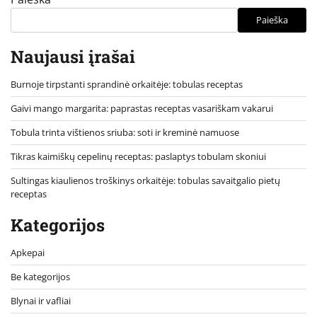
Paieška
Naujausi įrašai
Burnoje tirpstanti sprandinė orkaitėje: tobulas receptas
Gaivi mango margarita: paprastas receptas vasariškam vakarui
Tobula trinta vištienos sriuba: soti ir kreminė namuose
Tikras kaimiškų cepelinų receptas: paslaptys tobulam skoniui
Sultingas kiaulienos troškinys orkaitėje: tobulas savaitgalio pietų
receptas
Kategorijos
Apkepai
Be kategorijos
Blynai ir vafliai