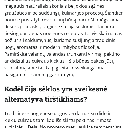
mėgautis natūraliais skoniais be jokios sąžinės
graužaties ir be sudėtingų kulinarijos procesų. Šiandien
norime pristatyti revoliucinį būdą paruošti mėgstamą
desertą – braškių uogienę su čija sėklomis. Tai nėra
tiesiog dar vienas uogienės receptas; tai visiškai naujas
požiūris į saldumynus, kuriame susijungia tradicinis
uogų aromatas ir moderni mitybos filosofija.
Pamirškite valandų valandas trunkantį virimą, pektino
ar didžiulius cukraus kiekius – šis būdas pakeis jūsų
supratimą apie tai, kaip greitai ir sveikai galima
pasigaminti naminių gardumynų.
Kodėl čija sėklos yra sveikesnė
alternatyva tirštikliams?
Tradicinėse uogienėse uogos verdamas su dideliu
kiekiu cukraus tam, kad išsiskirtų pektinas ir masė
sutirštėtų. Deja, šio proceso metu aukšta temperatūra