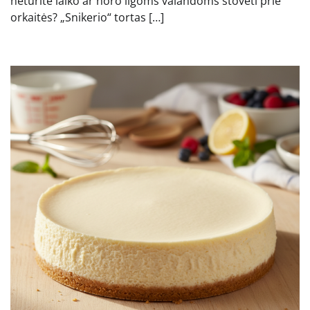
neturite laiko ar noro ilgoms valandoms stovėti prie
orkaitės? „Snikerio“ tortas […]