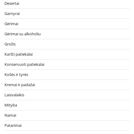
Desertai
Garnyrai
Gėrimai
Gėrimai su alkoholiu
Grožis
Karšti patiekalai
Konservuoti patiekalai
Košės ir tyrės
Kremai ir padažai
Laisvalaikis
Mityba
Namai
Patarimai