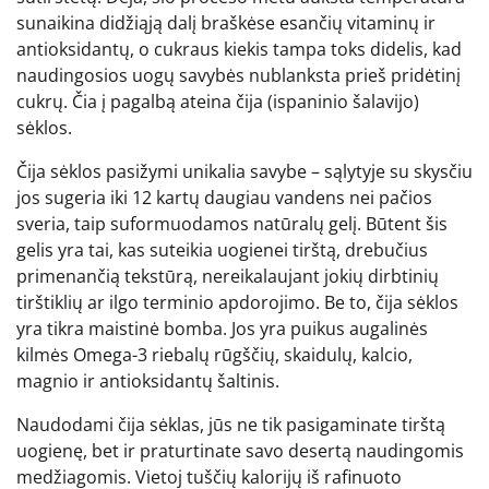
sunaikina didžiąją dalį braškėse esančių vitaminų ir
antioksidantų, o cukraus kiekis tampa toks didelis, kad
naudingosios uogų savybės nublanksta prieš pridėtinį
cukrų. Čia į pagalbą ateina čija (ispaninio šalavijo)
sėklos.
Čija sėklos pasižymi unikalia savybe – sąlytyje su skysčiu
jos sugeria iki 12 kartų daugiau vandens nei pačios
sveria, taip suformuodamos natūralų gelį. Būtent šis
gelis yra tai, kas suteikia uogienei tirštą, drebučius
primenančią tekstūrą, nereikalaujant jokių dirbtinių
tirštiklių ar ilgo terminio apdorojimo. Be to, čija sėklos
yra tikra maistinė bomba. Jos yra puikus augalinės
kilmės Omega-3 riebalų rūgščių, skaidulų, kalcio,
magnio ir antioksidantų šaltinis.
Naudodami čija sėklas, jūs ne tik pasigaminate tirštą
uogienę, bet ir praturtinate savo desertą naudingomis
medžiagomis. Vietoj tuščių kalorijų iš rafinuoto