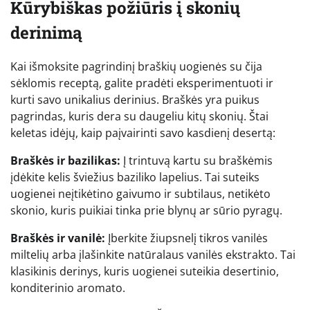
Kūrybiškas požiūris į skonių
derinimą
Kai išmoksite pagrindinį braškių uogienės su čija
sėklomis receptą, galite pradėti eksperimentuoti ir
kurti savo unikalius derinius. Braškės yra puikus
pagrindas, kuris dera su daugeliu kitų skonių. Štai
keletas idėjų, kaip paįvairinti savo kasdienį desertą:
Braškės ir bazilikas:
Į trintuvą kartu su braškėmis
įdėkite kelis šviežius baziliko lapelius. Tai suteiks
uogienei neįtikėtino gaivumo ir subtilaus, netikėto
skonio, kuris puikiai tinka prie blynų ar sūrio pyragų.
Braškės ir vanilė:
Įberkite žiupsnelį tikros vanilės
miltelių arba įlašinkite natūralaus vanilės ekstrakto. Tai
klasikinis derinys, kuris uogienei suteikia desertinio,
konditerinio aromato.