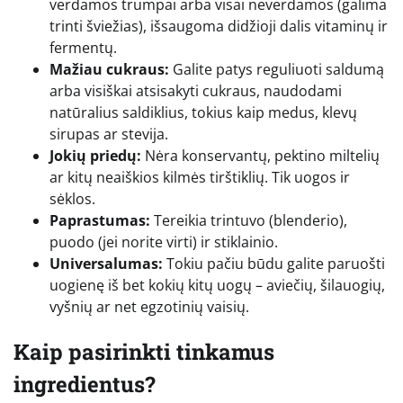
verdamos trumpai arba visai neverdamos (galima
trinti šviežias), išsaugoma didžioji dalis vitaminų ir
fermentų.
Mažiau cukraus:
Galite patys reguliuoti saldumą
arba visiškai atsisakyti cukraus, naudodami
natūralius saldiklius, tokius kaip medus, klevų
sirupas ar stevija.
Jokių priedų:
Nėra konservantų, pektino miltelių
ar kitų neaiškios kilmės tirštiklių. Tik uogos ir
sėklos.
Paprastumas:
Tereikia trintuvo (blenderio),
puodo (jei norite virti) ir stiklainio.
Universalumas:
Tokiu pačiu būdu galite paruošti
uogienę iš bet kokių kitų uogų – aviečių, šilauogių,
vyšnių ar net egzotinių vaisių.
Kaip pasirinkti tinkamus
ingredientus?