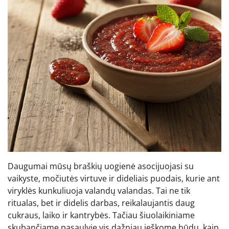
Daugumai mūsų braškių uogienė asocijuojasi su
vaikyste, močiutės virtuve ir dideliais puodais, kurie ant
viryklės kunkuliuoja valandų valandas. Tai ne tik
ritualas, bet ir didelis darbas, reikalaujantis daug
cukraus, laiko ir kantrybės. Tačiau šiuolaikiniame
skubančiame pasaulyje vis dažniau ieškome būdų, kaip