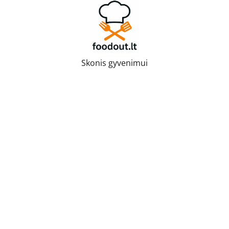
Skip
to
content
Skonis gyvenimui