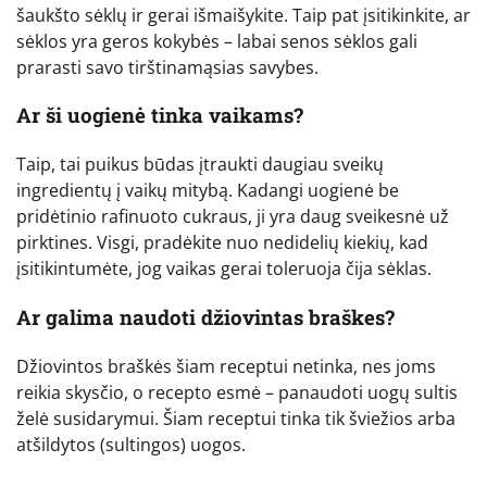
šaukšto sėklų ir gerai išmaišykite. Taip pat įsitikinkite, ar
sėklos yra geros kokybės – labai senos sėklos gali
prarasti savo tirštinamąsias savybes.
Ar ši uogienė tinka vaikams?
Taip, tai puikus būdas įtraukti daugiau sveikų
ingredientų į vaikų mitybą. Kadangi uogienė be
pridėtinio rafinuoto cukraus, ji yra daug sveikesnė už
pirktines. Visgi, pradėkite nuo nedidelių kiekių, kad
įsitikintumėte, jog vaikas gerai toleruoja čija sėklas.
Ar galima naudoti džiovintas braškes?
Džiovintos braškės šiam receptui netinka, nes joms
reikia skysčio, o recepto esmė – panaudoti uogų sultis
želė susidarymui. Šiam receptui tinka tik šviežios arba
atšildytos (sultingos) uogos.