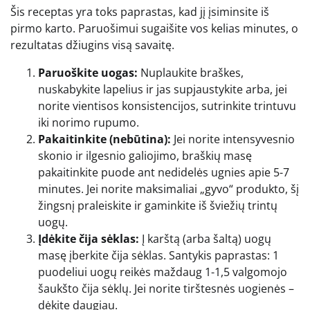
Šis receptas yra toks paprastas, kad jį įsiminsite iš
pirmo karto. Paruošimui sugaišite vos kelias minutes, o
rezultatas džiugins visą savaitę.
Paruoškite uogas:
Nuplaukite braškes,
nuskabykite lapelius ir jas supjaustykite arba, jei
norite vientisos konsistencijos, sutrinkite trintuvu
iki norimo rupumo.
Pakaitinkite (nebūtina):
Jei norite intensyvesnio
skonio ir ilgesnio galiojimo, braškių masę
pakaitinkite puode ant nedidelės ugnies apie 5-7
minutes. Jei norite maksimaliai „gyvo“ produkto, šį
žingsnį praleiskite ir gaminkite iš šviežių trintų
uogų.
Įdėkite čija sėklas:
Į karštą (arba šaltą) uogų
masę įberkite čija sėklas. Santykis paprastas: 1
puodeliui uogų reikės maždaug 1-1,5 valgomojo
šaukšto čija sėklų. Jei norite tirštesnės uogienės –
dėkite daugiau.