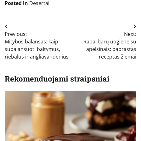
Posted in
Desertai
Navigacija
Previous:
Next:
tarp
Mitybos balansas: kaip
Rabarbarų uogienė su
įrašų
subalansuoti baltymus,
apelsinais: paprastas
riebalus ir angliavandenius
receptas žiemai
Rekomenduojami straipsniai