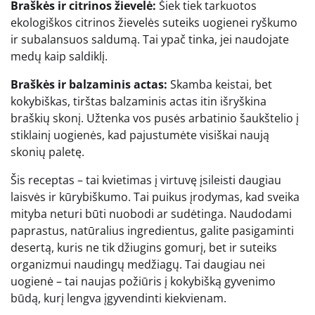
Braškės ir citrinos žievelė:
Šiek tiek tarkuotos
ekologiškos citrinos žievelės suteiks uogienei ryškumo
ir subalansuos saldumą. Tai ypač tinka, jei naudojate
medų kaip saldiklį.
Braškės ir balzaminis actas:
Skamba keistai, bet
kokybiškas, tirštas balzaminis actas itin išryškina
braškių skonį. Užtenka vos pusės arbatinio šaukštelio į
stiklainį uogienės, kad pajustumėte visiškai naują
skonių paletę.
Šis receptas – tai kvietimas į virtuvę įsileisti daugiau
laisvės ir kūrybiškumo. Tai puikus įrodymas, kad sveika
mityba neturi būti nuobodi ar sudėtinga. Naudodami
paprastus, natūralius ingredientus, galite pasigaminti
desertą, kuris ne tik džiugins gomurį, bet ir suteiks
organizmui naudingų medžiagų. Tai daugiau nei
uogienė – tai naujas požiūris į kokybišką gyvenimo
būdą, kurį lengva įgyvendinti kiekvienam.