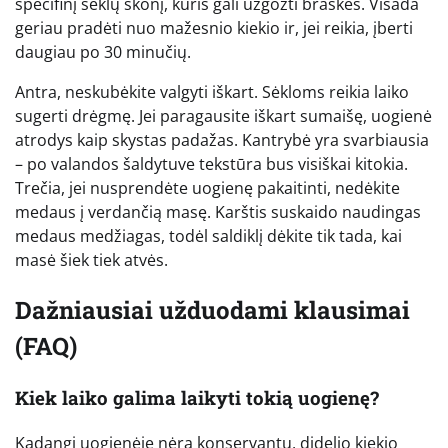
specifinį sėklų skonį, kuris gali užgožti braškes. Visada
geriau pradėti nuo mažesnio kiekio ir, jei reikia, įberti
daugiau po 30 minučių.
Antra, neskubėkite valgyti iškart. Sėkloms reikia laiko
sugerti drėgmę. Jei paragausite iškart sumaišę, uogienė
atrodys kaip skystas padažas. Kantrybė yra svarbiausia
– po valandos šaldytuve tekstūra bus visiškai kitokia.
Trečia, jei nusprendėte uogienę pakaitinti, nedėkite
medaus į verdančią masę. Karštis suskaido naudingas
medaus medžiagas, todėl saldiklį dėkite tik tada, kai
masė šiek tiek atvės.
Dažniausiai užduodami klausimai
(FAQ)
Kiek laiko galima laikyti tokią uogienę?
Kadangi uogienėje nėra konservantų, didelio kiekio