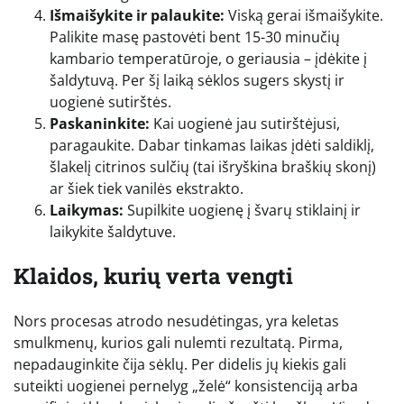
Išmaišykite ir palaukite:
Viską gerai išmaišykite.
Palikite masę pastovėti bent 15-30 minučių
kambario temperatūroje, o geriausia – įdėkite į
šaldytuvą. Per šį laiką sėklos sugers skystį ir
uogienė sutirštės.
Paskaninkite:
Kai uogienė jau sutirštėjusi,
paragaukite. Dabar tinkamas laikas įdėti saldiklį,
šlakelį citrinos sulčių (tai išryškina braškių skonį)
ar šiek tiek vanilės ekstrakto.
Laikymas:
Supilkite uogienę į švarų stiklainį ir
laikykite šaldytuve.
Klaidos, kurių verta vengti
Nors procesas atrodo nesudėtingas, yra keletas
smulkmenų, kurios gali nulemti rezultatą. Pirma,
nepadauginkite čija sėklų. Per didelis jų kiekis gali
suteikti uogienei pernelyg „želė“ konsistenciją arba