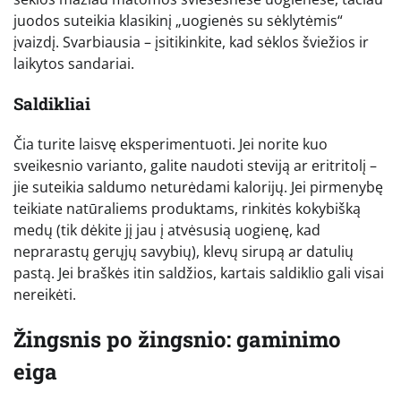
juodos suteikia klasikinį „uogienės su sėklytėmis“
įvaizdį. Svarbiausia – įsitikinkite, kad sėklos šviežios ir
laikytos sandariai.
Saldikliai
Čia turite laisvę eksperimentuoti. Jei norite kuo
sveikesnio varianto, galite naudoti steviją ar eritritolį –
jie suteikia saldumo neturėdami kalorijų. Jei pirmenybę
teikiate natūraliems produktams, rinkitės kokybišką
medų (tik dėkite jį jau į atvėsusią uogienę, kad
neprarastų gerųjų savybių), klevų sirupą ar datulių
pastą. Jei braškės itin saldžios, kartais saldiklio gali visai
nereikėti.
Žingsnis po žingsnio: gaminimo
eiga