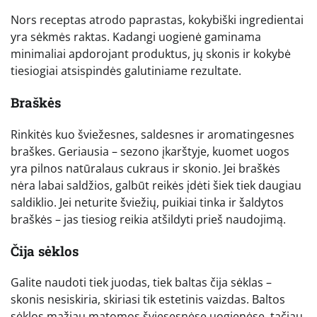
Nors receptas atrodo paprastas, kokybiški ingredientai
yra sėkmės raktas. Kadangi uogienė gaminama
minimaliai apdorojant produktus, jų skonis ir kokybė
tiesiogiai atsispindės galutiniame rezultate.
Braškės
Rinkitės kuo šviežesnes, saldesnes ir aromatingesnes
braškes. Geriausia – sezono įkarštyje, kuomet uogos
yra pilnos natūralaus cukraus ir skonio. Jei braškės
nėra labai saldžios, galbūt reikės įdėti šiek tiek daugiau
saldiklio. Jei neturite šviežių, puikiai tinka ir šaldytos
braškės – jas tiesiog reikia atšildyti prieš naudojimą.
Čija sėklos
Galite naudoti tiek juodas, tiek baltas čija sėklas –
skonis nesiskiria, skiriasi tik estetinis vaizdas. Baltos
sėklos mažiau matomos šviesesnėse uogienėse, tačiau