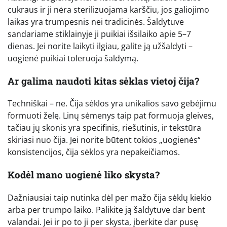
cukraus ir ji nėra sterilizuojama karščiu, jos galiojimo
laikas yra trumpesnis nei tradicinės. Šaldytuve
sandariame stiklainyje ji puikiai išsilaiko apie 5–7
dienas. Jei norite laikyti ilgiau, galite ją užšaldyti –
uogienė puikiai toleruoja šaldymą.
Ar galima naudoti kitas sėklas vietoj čija?
Techniškai – ne. Čija sėklos yra unikalios savo gebėjimu
formuoti želę. Linų sėmenys taip pat formuoja gleives,
tačiau jų skonis yra specifinis, riešutinis, ir tekstūra
skiriasi nuo čija. Jei norite būtent tokios „uogienės“
konsistencijos, čija sėklos yra nepakeičiamos.
Kodėl mano uogienė liko skysta?
Dažniausiai taip nutinka dėl per mažo čija sėklų kiekio
arba per trumpo laiko. Palikite ją šaldytuve dar bent
valandai. Jei ir po to ji per skysta, įberkite dar pusę