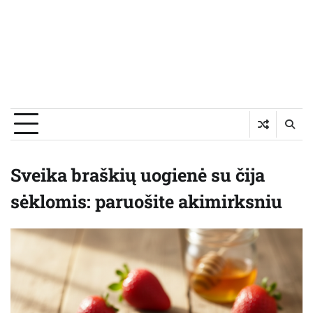
Sveika braškių uogienė su čija
sėklomis: paruošite akimirksniu