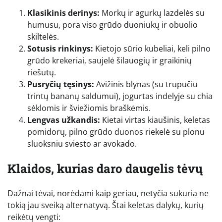
Klasikinis derinys:
Morkų ir agurkų lazdelės su
humusu, pora viso grūdo duoniukų ir obuolio
skiltelės.
Sotusis rinkinys:
Kietojo sūrio kubeliai, keli pilno
grūdo krekeriai, saujelė šilauogių ir graikinių
riešutų.
Pusryčių tęsinys:
Avižinis blynas (su trupučiu
trintų bananų saldumui), jogurtas indelyje su chia
sėklomis ir šviežiomis braškėmis.
Lengvas užkandis:
Kietai virtas kiaušinis, keletas
pomidorų, pilno grūdo duonos riekelė su plonu
sluoksniu sviesto ar avokado.
Klaidos, kurias daro daugelis tėvų
Dažnai tėvai, norėdami kaip geriau, netyčia sukuria ne
tokią jau sveiką alternatyvą. Štai keletas dalykų, kurių
reikėtų vengti: