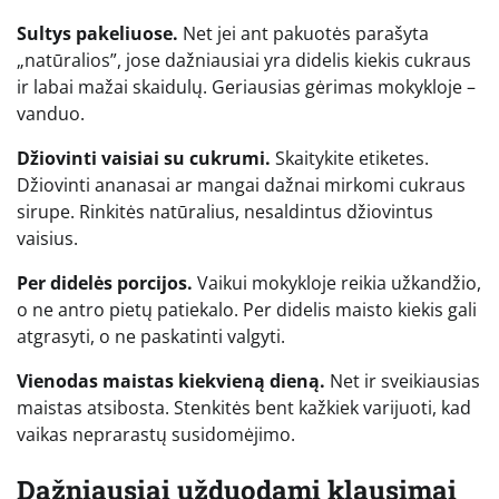
Sultys pakeliuose.
Net jei ant pakuotės parašyta
„natūralios”, jose dažniausiai yra didelis kiekis cukraus
ir labai mažai skaidulų. Geriausias gėrimas mokykloje –
vanduo.
Džiovinti vaisiai su cukrumi.
Skaitykite etiketes.
Džiovinti ananasai ar mangai dažnai mirkomi cukraus
sirupe. Rinkitės natūralius, nesaldintus džiovintus
vaisius.
Per didelės porcijos.
Vaikui mokykloje reikia užkandžio,
o ne antro pietų patiekalo. Per didelis maisto kiekis gali
atgrasyti, o ne paskatinti valgyti.
Vienodas maistas kiekvieną dieną.
Net ir sveikiausias
maistas atsibosta. Stenkitės bent kažkiek varijuoti, kad
vaikas neprarastų susidomėjimo.
Dažniausiai užduodami klausimai