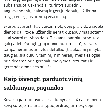
subalansuoti užkandžiai, turintys sudėtinių
angliavandenių, baltymų ir gerųjų riebalų, užtikrina
tolygų energijos tiekimą visą dieną.
Svarbu suprasti, kad vaikas mokykloje praleidžia didelę
dienos dalį, todėl užkandis nėra tik „pabuvimas sotam”
– tai svarbi mitybos dalis. Tinkamai parinkti produktai
gali padėti išvengti „popietinio nuosmukio“, kai vaikas
tampa neramus ar irzlus dėl alkio. Įtraukdami į mitybą
daugiau skaidulų, vitaminų ir mineralų, mes tiesiogiai
prisidedame prie geresnių mokymosi rezultatų ir
geresnės emocinės būklės.
Kaip išvengti parduotuvinių
saldumynų pagundos
Kova su parduotuviniais saldumynais dažnai primena
kovą su vėjo malūnais, ypač jei draugai mokykloje