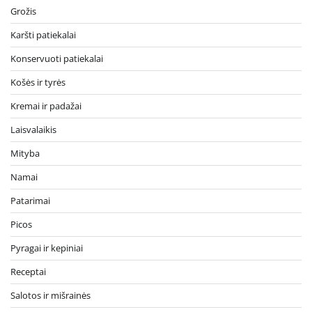
Grožis
Karšti patiekalai
Konservuoti patiekalai
Košės ir tyrės
Kremai ir padažai
Laisvalaikis
Mityba
Namai
Patarimai
Picos
Pyragai ir kepiniai
Receptai
Salotos ir mišrainės