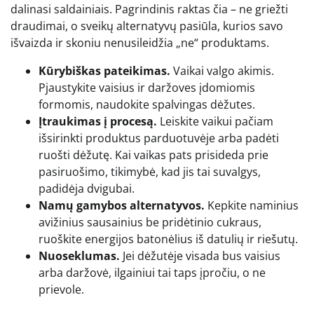
dalinasi saldainiais. Pagrindinis raktas čia – ne griežti
draudimai, o sveikų alternatyvų pasiūla, kurios savo
išvaizda ir skoniu nenusileidžia „ne“ produktams.
Kūrybiškas pateikimas.
Vaikai valgo akimis.
Pjaustykite vaisius ir daržoves įdomiomis
formomis, naudokite spalvingas dėžutes.
Įtraukimas į procesą.
Leiskite vaikui pačiam
išsirinkti produktus parduotuvėje arba padėti
ruošti dėžutę. Kai vaikas pats prisideda prie
pasiruošimo, tikimybė, kad jis tai suvalgys,
padidėja dvigubai.
Namų gamybos alternatyvos.
Kepkite naminius
avižinius sausainius be pridėtinio cukraus,
ruoškite energijos batonėlius iš datulių ir riešutų.
Nuoseklumas.
Jei dėžutėje visada bus vaisius
arba daržovė, ilgainiui tai taps įpročiu, o ne
prievole.