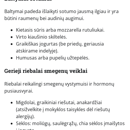
Baltymai padeda išlaikyti sotumo jausmą ilgiau ir yra
būtini raumenų bei audinių augimui.
Kietasis sūris arba mozzarella rutuliukai.
Virto kiaušinio skiltelės.
Graikiškas jogurtas (be priedų, geriausia
atskirame indelyje).
Humusas arba pupelių užtepėlės.
Gerieji riebalai smegenų veiklai
Riebalai reikalingi smegenų vystymuisi ir hormonų
pusiausvyrai.
Migdolai, graikiniai riešutai, anakardžiai
(atsižvelkite į mokyklos taisykles dėl riešutų
alergijų).
Sėklos: moliūgų, saulėgrąžų, chia sėklos įmaišytos