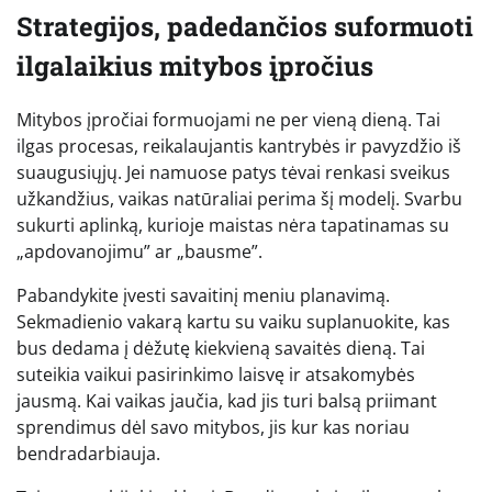
Strategijos, padedančios suformuoti
ilgalaikius mitybos įpročius
Mitybos įpročiai formuojami ne per vieną dieną. Tai
ilgas procesas, reikalaujantis kantrybės ir pavyzdžio iš
suaugusiųjų. Jei namuose patys tėvai renkasi sveikus
užkandžius, vaikas natūraliai perima šį modelį. Svarbu
sukurti aplinką, kurioje maistas nėra tapatinamas su
„apdovanojimu” ar „bausme”.
Pabandykite įvesti savaitinį meniu planavimą.
Sekmadienio vakarą kartu su vaiku suplanuokite, kas
bus dedama į dėžutę kiekvieną savaitės dieną. Tai
suteikia vaikui pasirinkimo laisvę ir atsakomybės
jausmą. Kai vaikas jaučia, kad jis turi balsą priimant
sprendimus dėl savo mitybos, jis kur kas noriau
bendradarbiauja.