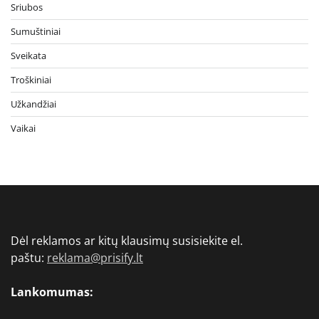
Sriubos
Sumuštiniai
Sveikata
Troškiniai
Užkandžiai
Vaikai
Dėl reklamos ar kitų klausimų susisiekite el.
paštu:
reklama@prisify.lt
Lankomumas: