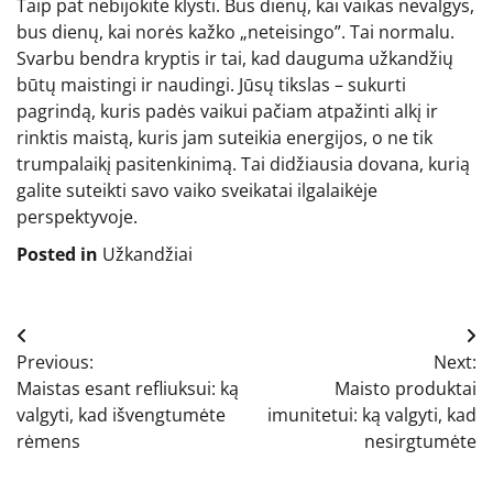
Taip pat nebijokite klysti. Bus dienų, kai vaikas nevalgys,
bus dienų, kai norės kažko „neteisingo”. Tai normalu.
Svarbu bendra kryptis ir tai, kad dauguma užkandžių
būtų maistingi ir naudingi. Jūsų tikslas – sukurti
pagrindą, kuris padės vaikui pačiam atpažinti alkį ir
rinktis maistą, kuris jam suteikia energijos, o ne tik
trumpalaikį pasitenkinimą. Tai didžiausia dovana, kurią
galite suteikti savo vaiko sveikatai ilgalaikėje
perspektyvoje.
Posted in
Užkandžiai
Navigacija
Previous:
Next:
tarp
Maistas esant refliuksui: ką
Maisto produktai
įrašų
valgyti, kad išvengtumėte
imunitetui: ką valgyti, kad
rėmens
nesirgtumėte