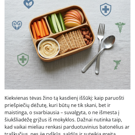
Kiekvienas tėvas žino tą kasdienį iššūkį: kaip paruošti
priešpiečių dėžutę, kuri būtų ne tik skani, bet ir
maistinga, o svarbiausia – suvalgyta, o ne išmesta į
šiukšliadėžę grįžus iš mokyklos. Dažnai nutinka taip,
kad vaikai mieliau renkasi parduotuvinius batonėlius ar
traškučius, nes jie ryškūs, saldūs ir suteikia greitą