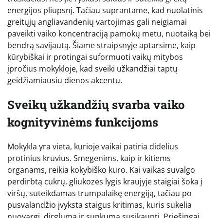
energijos pliūpsnį. Tačiau suprantame, kad nuolatinis
greitųjų angliavandenių vartojimas gali neigiamai
paveikti vaiko koncentraciją pamokų metu, nuotaiką bei
bendrą savijautą. Šiame straipsnyje aptarsime, kaip
kūrybiškai ir protingai suformuoti vaikų mitybos
įpročius mokykloje, kad sveiki užkandžiai taptų
geidžiamiausiu dienos akcentu.
Sveikų užkandžių svarba vaiko
kognityvinėms funkcijoms
Mokykla yra vieta, kurioje vaikai patiria didelius
protinius krūvius. Smegenims, kaip ir kitiems
organams, reikia kokybiško kuro. Kai vaikas suvalgo
perdirbtą cukrų, gliukozės lygis kraujyje staigiai šoka į
viršų, suteikdamas trumpalaikę energiją, tačiau po
pusvalandžio įvyksta staigus kritimas, kuris sukelia
nuovargį, dirglumą ir sunkumą susikaupti. Priešingai,