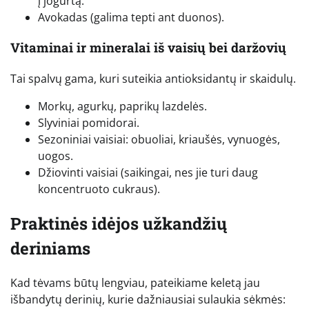
į jogurtą.
Avokadas (galima tepti ant duonos).
Vitaminai ir mineralai iš vaisių bei daržovių
Tai spalvų gama, kuri suteikia antioksidantų ir skaidulų.
Morkų, agurkų, paprikų lazdelės.
Slyviniai pomidorai.
Sezoniniai vaisiai: obuoliai, kriaušės, vynuogės,
uogos.
Džiovinti vaisiai (saikingai, nes jie turi daug
koncentruoto cukraus).
Praktinės idėjos užkandžių
deriniams
Kad tėvams būtų lengviau, pateikiame keletą jau
išbandytų derinių, kurie dažniausiai sulaukia sėkmės: