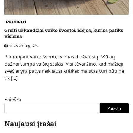
UŽKANDŽIAI
Greiti užkandžiai vaiko šventei: idėjos, kurios patiks
visiems
2026 20 Gegužės
Planuojant vaiko šventę, vienas didžiausių iššūkių
dažnai tampa vaišių stalas. Visi tėvai žino, kad mažieji
svečiai yra patys reikliausi kritikai: maistas turi būti ne
tik […]
Paieška
Paieška
Naujausi įrašai