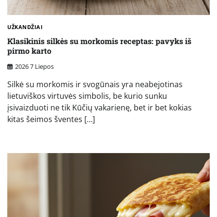
UŽKANDŽIAI
Klasikinis silkės su morkomis receptas: pavyks iš
pirmo karto
2026 7 Liepos
Silkė su morkomis ir svogūnais yra neabejotinas
lietuviškos virtuvės simbolis, be kurio sunku
įsivaizduoti ne tik Kūčių vakarienę, bet ir bet kokias
kitas šeimos šventes […]