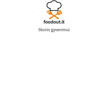
Skip
to
content
Skonis gyvenimui