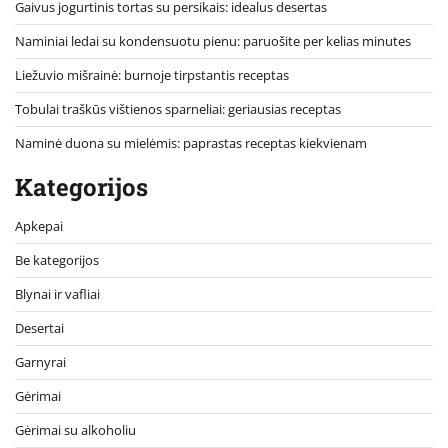
Gaivus jogurtinis tortas su persikais: idealus desertas
Naminiai ledai su kondensuotu pienu: paruošite per kelias minutes
Liežuvio mišrainė: burnoje tirpstantis receptas
Tobulai traškūs vištienos sparneliai: geriausias receptas
Naminė duona su mielėmis: paprastas receptas kiekvienam
Kategorijos
Apkepai
Be kategorijos
Blynai ir vafliai
Desertai
Garnyrai
Gėrimai
Gėrimai su alkoholiu