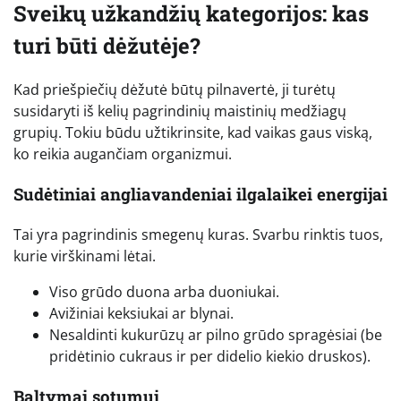
Sveikų užkandžių kategorijos: kas
turi būti dėžutėje?
Kad priešpiečių dėžutė būtų pilnavertė, ji turėtų
susidaryti iš kelių pagrindinių maistinių medžiagų
grupių. Tokiu būdu užtikrinsite, kad vaikas gaus viską,
ko reikia augančiam organizmui.
Sudėtiniai angliavandeniai ilgalaikei energijai
Tai yra pagrindinis smegenų kuras. Svarbu rinktis tuos,
kurie virškinami lėtai.
Viso grūdo duona arba duoniukai.
Avižiniai keksiukai ar blynai.
Nesaldinti kukurūzų ar pilno grūdo spragėsiai (be
pridėtinio cukraus ir per didelio kiekio druskos).
Baltymai sotumui