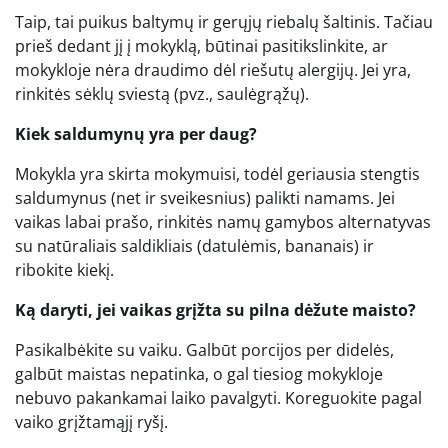
Taip, tai puikus baltymų ir gerųjų riebalų šaltinis. Tačiau
prieš dedant jį į mokyklą, būtinai pasitikslinkite, ar
mokykloje nėra draudimo dėl riešutų alergijų. Jei yra,
rinkitės sėklų sviestą (pvz., saulėgrąžų).
Kiek saldumynų yra per daug?
Mokykla yra skirta mokymuisi, todėl geriausia stengtis
saldumynus (net ir sveikesnius) palikti namams. Jei
vaikas labai prašo, rinkitės namų gamybos alternatyvas
su natūraliais saldikliais (datulėmis, bananais) ir
ribokite kiekį.
Ką daryti, jei vaikas grįžta su pilna dėžute maisto?
Pasikalbėkite su vaiku. Galbūt porcijos per didelės,
galbūt maistas nepatinka, o gal tiesiog mokykloje
nebuvo pakankamai laiko pavalgyti. Koreguokite pagal
vaiko grįžtamąjį ryšį.