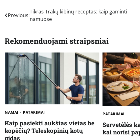
Navigacija
Tikras Trakų kibinų receptas: kaip gaminti
Previous:
namuose
tarp
įrašų
Rekomenduojami straipsniai
NAMAI
PATARIMAI
PATARIMAI
Kaip pasiekti aukštas vietas be
Servetėlės k
kopėčių? Teleskopinių kotų
kai norisi p
gidas