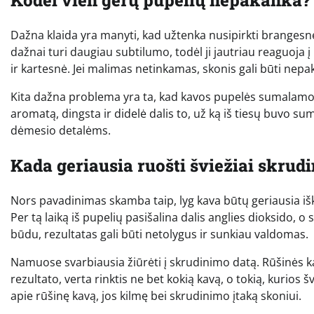
Dažna klaida yra manyti, kad užtenka nusipirkti brangesnę
dažnai turi daugiau subtilumo, todėl ji jautriau reaguoja į
ir kartesnė. Jei malimas netinkamas, skonis gali būti nep
Kita dažna problema yra ta, kad kavos pupelės sumalamos
aromatą, dingsta ir didelė dalis to, už ką iš tiesų buvo s
dėmesio detalėms.
Kada geriausia ruošti šviežiai skrud
Nors pavadinimas skamba taip, lyg kava būtų geriausia iška
Per tą laiką iš pupelių pasišalina dalis anglies dioksido, 
būdu, rezultatas gali būti netolygus ir sunkiau valdomas.
Namuose svarbiausia žiūrėti į skrudinimo datą. Rūšinės kav
rezultato, verta rinktis ne bet kokią kavą, o tokią, kurios š
apie rūšinę kavą, jos kilmę bei skrudinimo įtaką skoniui.