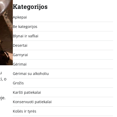
Kategorijos
Apkepai
Be kategorijos
Blynai ir vafliai
Desertai
Garnyrai
Gėrimai
u
Gėrimai su alkoholiu
i, o
Grožis
i
Karšti patiekalai
je.
Konservuoti patiekalai
Košės ir tyrės