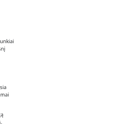
unkiai
snį
sia
imai
gą
.