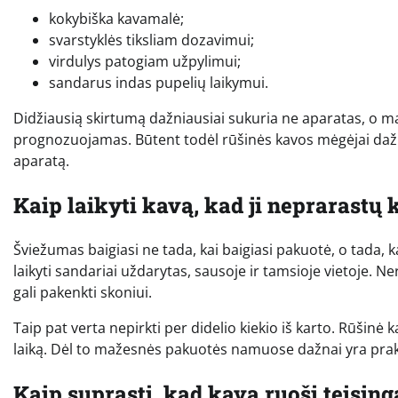
kokybiška kavamalė;
svarstyklės tiksliam dozavimui;
virdulys patogiam užpylimui;
sandarus indas pupelių laikymui.
Didžiausią skirtumą dažniausiai sukuria ne aparatas, o m
prognozuojamas. Būtent todėl rūšinės kavos mėgėjai dažn
aparatą.
Kaip laikyti kavą, kad ji neprarastų
Šviežumas baigiasi ne tada, kai baigiasi pakuotė, o tada,
laikyti sandariai uždarytas, sausoje ir tamsioje vietoje. N
gali pakenkti skoniui.
Taip pat verta nepirkti per didelio kiekio iš karto. Rūšinė 
laiką. Dėl to mažesnės pakuotės namuose dažnai yra prak
Kaip suprasti, kad kavą ruoši teising