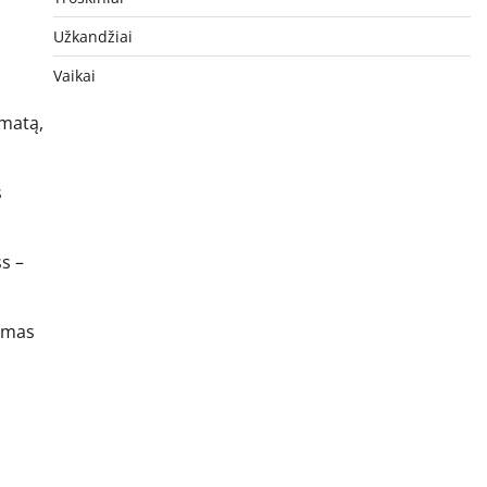
Užkandžiai
Vaikai
omatą,
s
s –
kimas