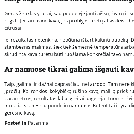
Geras ženklas yra tai, kad puodelyje jauti aiškų, švarų ir s
rūgšti. Jei tai rūšinė kava, jos profilyje turėtų atsiskleist
citrusai.
Jei rezultatas netenkina, nebūtina iškart kaltinti pupelių
stambesnis malimas, šiek tiek žemesnė temperatūra arba ti
skrudinta kava turėtų būti ruošiama konkrečiai tavo nam
Ar namuose tikrai galima išgauti kav
Taip, galima, ir dažnai paprasčiau, nei atrodo. Tam nereik
įpročių. Kai renkiesi kokybišką rūšinę kavą, mali ją prieš 
parametrus, rezultatas labai greitai pagerėja. Tuomet švi
ir realiai skanesniu puodeliu namuose. Būtent tai ir yra d
geresnę kavą.
Posted in
Patarimai