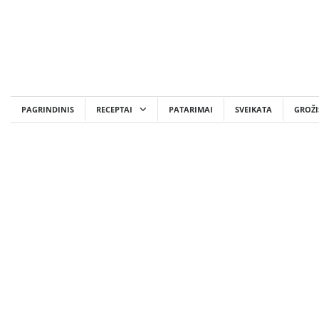
Skip
to
content
PAGRINDINIS
RECEPTAI
PATARIMAI
SVEIKATA
GROŽI