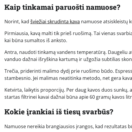
Kaip tinkamai paruošti namuose?
Norint, kad
šviežiai skrudinta kava
namuose atsiskleistų kuo
Pirmiausia, kavą malti tik prieš ruošimą. Tai vienas svarb
kai būna sumaltos iš anksto.
Antra, naudoti tinkamą vandens temperatūrą. Daugeliu atve
vanduo dažnai išryškina kartumą ir užgožia subtilias skon
Trečia, priderinti malimo dydį prie ruošimo būdo. Espresso
stambesnio. Jei malimas neatitinka metodo, net gera kava
Ketvirta, laikytis proporcijų. Per daug kavos duos sunkų, 
startas filtrinei kavai dažnai būna apie 60 gramų kavos lit
Kokie įrankiai iš tiesų svarbūs?
Namuose nereikia brangiausios įrangos, kad rezultatas būt