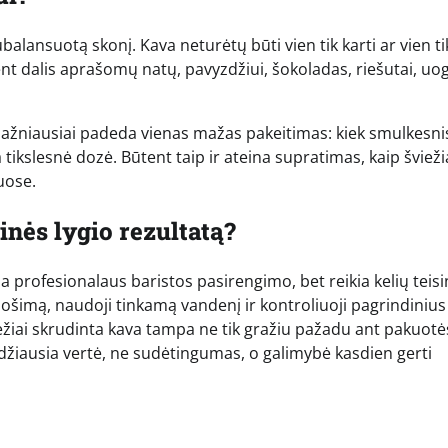
ubalansuotą skonį. Kava neturėtų būti vien tik karti ar vien ti
i bent dalis aprašomų natų, pavyzdžiui, šokoladas, riešutai, uo
. Dažniausiai padeda vienas mažas pakeitimas: kiek smulkesni
kslesnė dozė. Būtent taip ir ateina supratimas, kaip švieži
uose.
inės lygio rezultatą?
ia profesionalaus baristos pasirengimo, bet reikia kelių teis
ruošimą, naudoji tinkamą vandenį ir kontroliuoji pagrindinius
ežiai skrudinta kava tampa ne tik gražiu pažadu ant pakuotė
idžiausia vertė, ne sudėtingumas, o galimybė kasdien gerti