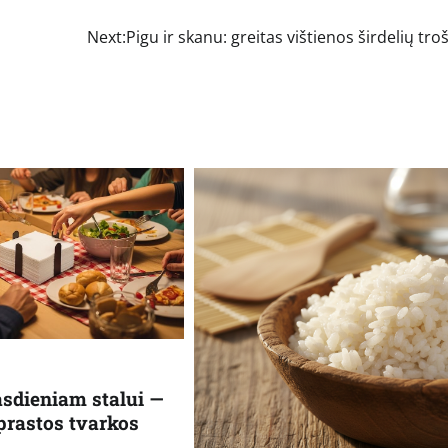
Next:
Pigu ir skanu: greitas vištienos širdelių tro
asdieniam stalui —
aprastos tvarkos