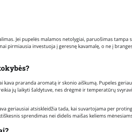
alimas. Jei pupelės malamos netolygiai, paruošimas tampa s
ai pirmiausia investuoja į geresnę kavamalę, o ne į brange
 kokybės?
 kai kava praranda aromatą ir skonio aiškumą. Pupeles geriau
ereikia jų laikyti šaldytuve, nes drėgmė ir temperatūrų svyrav
kava geriausiai atsiskleidžia tada, kai suvartojama per protin
tiškesnis sprendimas nei didelis maišas keliems mėnesiams
ai?