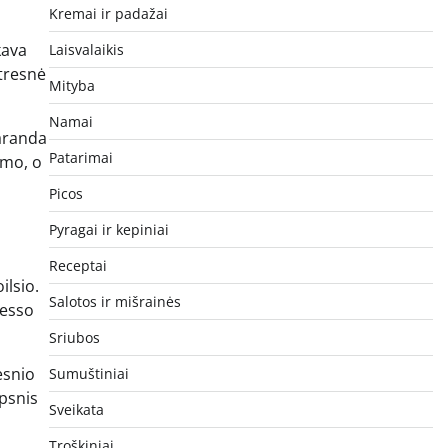
Kremai ir padažai
kava
Laisvalaikis
štresnė
Mityba
Namai
raranda
Patarimai
umo, o
Picos
Pyragai ir kepiniai
Receptai
ilsio.
Salotos ir mišrainės
resso
Sriubos
esnio
Sumuštiniai
ipsnis
Sveikata
Troškiniai