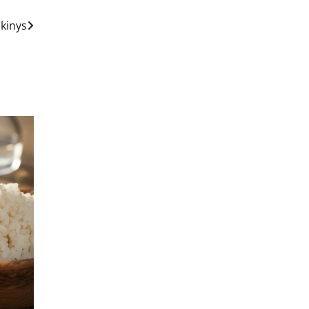
škinys