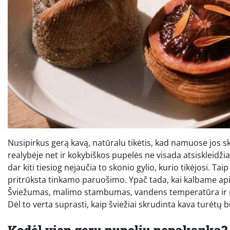
Nusipirkus gerą kavą, natūralu tikėtis, kad namuose jos sk
realybėje net ir kokybiškos pupelės ne visada atsiskleidžia
dar kiti tiesiog nejaučia to skonio gylio, kurio tikėjosi. Ta
pritrūksta tinkamo paruošimo. Ypač tada, kai kalbame apie
Šviežumas, malimo stambumas, vandens temperatūra ir net
Dėl to verta suprasti, kaip šviežiai skrudinta kava turėtų b
Kodėl vien gerų pupelių nepakanka?