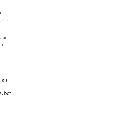
k
gos ar
s ar
ai
ingų
s, bet