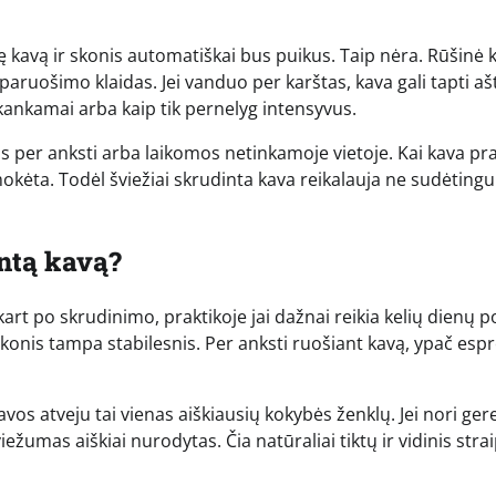
 kavą ir skonis automatiškai bus puikus. Taip nėra. Rūšinė 
 paruošimo klaidas. Jei vanduo per karštas, kava gali tapti a
akankamai arba kaip tik pernelyg intensyvus.
 per anksti arba laikomos netinkamoje vietoje. Kai kava p
umokėta. Todėl šviežiai skrudinta kava reikalauja ne sudėting
intą kavą?
rt po skrudinimo, praktikoje jai dažnai reikia kelių dienų po
o skonis tampa stabilesnis. Per anksti ruošiant kavą, ypač esp
os atveju tai vienas aiškiausių kokybės ženklų. Jei nori ger
viežumas aiškiai nurodytas. Čia natūraliai tiktų ir vidinis stra