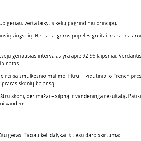
 geriau, verta laikytis kelių pagrindinių principų.
iausių žingsnių. Net labai geros pupelės greitai praranda ar
jų geriausias intervalas yra apie 92-96 laipsniai. Verdanti
io natas.
 reikia smulkesnio malimo, filtrui – vidutinio, o French pres
 praras skonių balansą.
aštrų skonį, per mažai – silpną ir vandeningą rezultatą. Pati
rui vandens.
ų geras. Tačiau keli dalykai iš tiesų daro skirtumą: