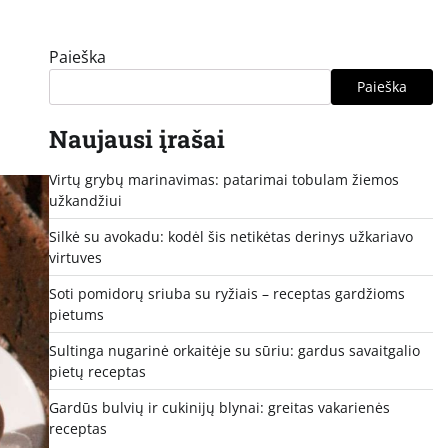
Paieška
Paieška
Naujausi įrašai
Virtų grybų marinavimas: patarimai tobulam žiemos
užkandžiui
Silkė su avokadu: kodėl šis netikėtas derinys užkariavo
virtuves
Soti pomidorų sriuba su ryžiais – receptas gardžioms
pietums
Sultinga nugarinė orkaitėje su sūriu: gardus savaitgalio
pietų receptas
Gardūs bulvių ir cukinijų blynai: greitas vakarienės
receptas