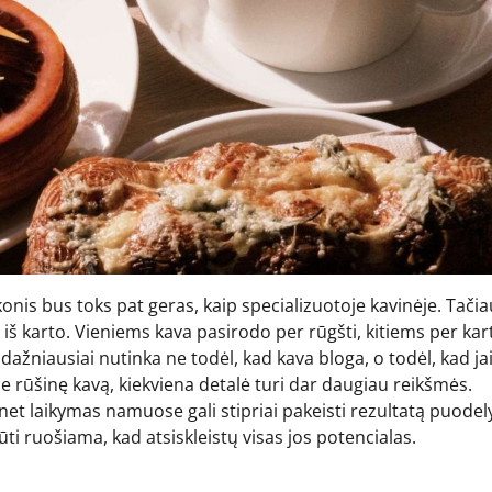
onis bus toks pat geras, kaip specializuotoje kavinėje. Tačia
 iš karto. Vieniems kava pasirodo per rūgšti, kitiems per kart
ip dažniausiai nutinka ne todėl, kad kava bloga, o todėl, kad ja
 rūšinę kavą, kiekviena detalė turi dar daugiau reikšmės.
 laikymas namuose gali stipriai pakeisti rezultatą puodely
ūti ruošiama, kad atsiskleistų visas jos potencialas.