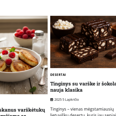
DESERTAI
Tinginys su varške ir šokol
nauja klasika
2025 5 Lapkričio
Tinginys – vienas mėgstamiausių
 skanus varškėtukų
lietuviškų desertų, kuris jau senia
sryčiams ar