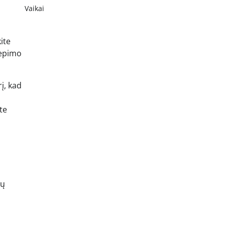
Vaikai
ite
kepimo
į, kad
te
mų