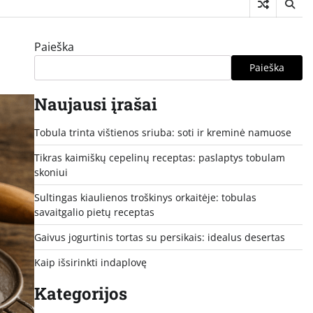
Paieška
Paieška
Naujausi įrašai
Tobula trinta vištienos sriuba: soti ir kreminė namuose
Tikras kaimiškų cepelinų receptas: paslaptys tobulam
skoniui
Sultingas kiaulienos troškinys orkaitėje: tobulas
savaitgalio pietų receptas
Gaivus jogurtinis tortas su persikais: idealus desertas
Kaip išsirinkti indaplovę
Kategorijos