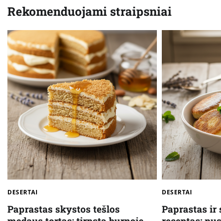
įrašų
Rekomenduojami straipsniai
DESERTAI
DESERTAI
Paprastas skystos tešlos
Paprastas ir
medaus tortas: tirpsta burnoje
receptas: pu