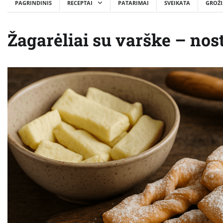
PAGRINDINIS
RECEPTAI
PATARIMAI
SVEIKATA
GROŽI
Žagarėliai su varške – nos