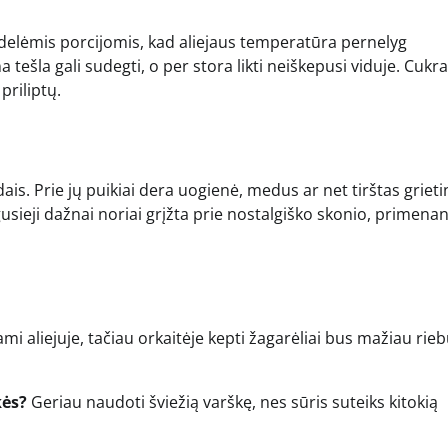
didelėmis porcijomis, kad aliejaus temperatūra pernelyg
 tešla gali sudegti, o per stora likti neiškepusi viduje. Cukr
priliptų.
edais. Prie jų puikiai dera uogienė, medus ar net tirštas griet
sieji dažnai noriai grįžta prie nostalgiško skonio, primena
ami aliejuje, tačiau orkaitėje kepti žagarėliai bus mažiau rieb
kės?
Geriau naudoti šviežią varškę, nes sūris suteiks kitokią