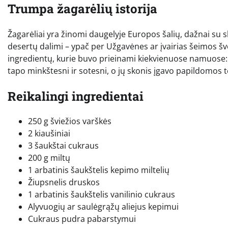
Trumpa žagarėlių istorija
Žagarėliai yra žinomi daugelyje Europos šalių, dažnai su s
desertų dalimi – ypač per Užgavėnes ar įvairias šeimos š
ingredientų, kurie buvo prieinami kiekvienuose namuose: ki
tapo minkštesni ir sotesni, o jų skonis įgavo papildomos 
Reikalingi ingredientai
250 g šviežios varškės
2 kiaušiniai
3 šaukštai cukraus
200 g miltų
1 arbatinis šaukštelis kepimo miltelių
Žiupsnelis druskos
1 arbatinis šaukštelis vanilinio cukraus
Alyvuogių ar saulėgrąžų aliejus kepimui
Cukraus pudra pabarstymui