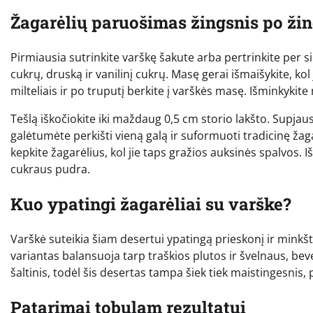
Žagarėlių paruošimas žingsnis po ži
Pirmiausia sutrinkite varškę šakute arba pertrinkite per sie
cukrų, druską ir vanilinį cukrų. Masę gerai išmaišykite, ko
milteliais ir po truputį berkite į varškės masę. Išminkykit
Tešlą iškočiokite iki maždaug 0,5 cm storio lakšto. Supjaus
galėtumėte perkišti vieną galą ir suformuoti tradicinę žaga
kepkite žagarėlius, kol jie taps gražios auksinės spalvos. 
cukraus pudra.
Kuo ypatingi žagarėliai su varške?
Varškė suteikia šiam desertui ypatingą prieskonį ir minkštum
variantas balansuoja tarp traškios plutos ir švelnaus, bev
šaltinis, todėl šis desertas tampa šiek tiek maistingesnis, p
Patarimai tobulam rezultatui