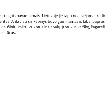
kirtingais pavadinimais. Lietuvoje jie tapo neatsiejama tradi
ventes. Anksčiau šis kepinys buvo gaminamas iš labai papras
aušinių, miltų, cukraus ir riebalų. Įtraukus varškę, žagarėli
tekstūros.