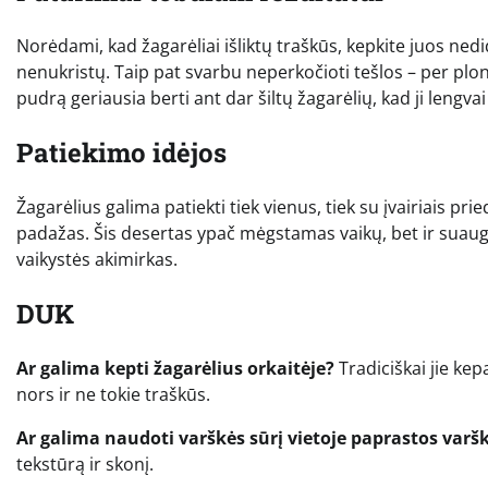
Norėdami, kad žagarėliai išliktų traškūs, kepkite juos ne
nenukristų. Taip pat svarbu neperkočioti tešlos – per plona
pudrą geriausia berti ant dar šiltų žagarėlių, kad ji lengvai 
Patiekimo idėjos
Žagarėlius galima patiekti tiek vienus, tiek su įvairiais pri
padažas. Šis desertas ypač mėgstamas vaikų, bet ir suaugu
vaikystės akimirkas.
DUK
Ar galima kepti žagarėlius orkaitėje?
Tradiciškai jie kep
nors ir ne tokie traškūs.
Ar galima naudoti varškės sūrį vietoje paprastos varš
tekstūrą ir skonį.