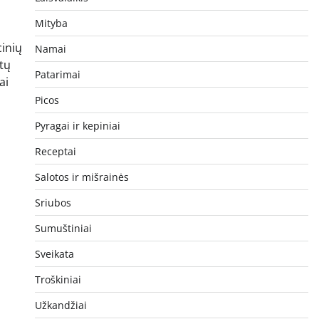
Mityba
cinių
Namai
tų
Patarimai
ai
Picos
Pyragai ir kepiniai
Receptai
Salotos ir mišrainės
Sriubos
Sumuštiniai
Sveikata
Troškiniai
Užkandžiai