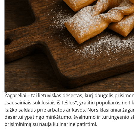
Žagarėliai – tai lietuviškas desertas, kurį daugelis prisime
„sausainiais sukilusiais iš tešlos“, yra itin populiarūs ne t
kažko saldaus prie arbatos ar kavos. Nors klasikiniai žagar
desertui ypatingo minkštumo, švelnumo ir turtingesnio sko
prisiminimą su nauja kulinarine patirtimi.