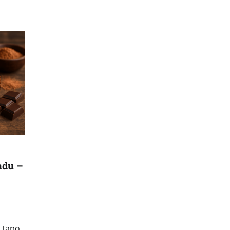
adu –
i tapo