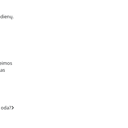
 dienų.
 šeimos
kas
ų oda?