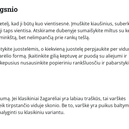
ngsnio
telį, kad ji būtų kuo vientisesnė. Įmuškite kiaušinius, suberk
l ji taps vientisa. Atskirame dubenyje sumaišykite miltus su 
e minkštą, bet nelimpančią prie rankų tešlą.
tykite juostelėmis, o kiekvieną juostelę perpjaukite per vidur
rėlio formą. Įkaitinkite gilią keptuvę ar puodą su aliejumi ir
Iškepusius nusausinkite popieriniu rankšluosčiu ir pabarstyki
ą. Jei klasikiniai žagarėliai yra labiau traškūs, tai varškės
eik tirpstančio viduje skonio. Be to, varškė yra puikus balty
alyginti su klasikiniu variantu.