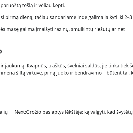
 paruoštą tešlą ir vėliau kepti.
usi pirmą dieną, tačiau sandariame inde galima laikyti iki 2–3
kės masę galima įmaišyti razinų, smulkintų riešutų ar net
o
ą ir jaukumą. Kvapnūs, traškūs, švelniai saldūs, jie tinka tiek
imena šiltą virtuvę, pilną juoko ir bendravimo – būtent tai, 
alių
Next:
Grožio paslaptys lėkštėje: ką valgyti, kad švytėt