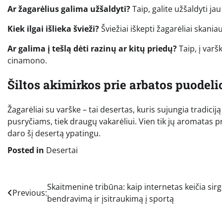
Ar žagarėlius galima užšaldyti?
Taip, galite užšaldyti jau
Kiek ilgai išlieka švieži?
Šviežiai iškepti žagarėliai skania
Ar galima į tešlą dėti razinų ar kitų priedų?
Taip, į varš
cinamono.
Šiltos akimirkos prie arbatos puodeli
Žagarėliai su varške – tai desertas, kuris sujungia tradicij
pusryčiams, tiek draugų vakarėliui. Vien tik jų aromatas pr
daro šį desertą ypatingu.
Posted in
Desertai
Navigacija
Skaitmeninė tribūna: kaip internetas keičia sirg
Previous:
bendravimą ir įsitraukimą į sportą
tarp