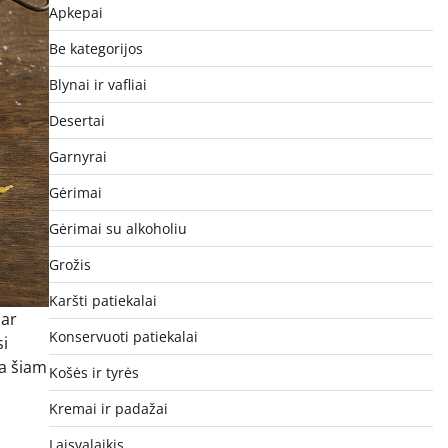
Apkepai
Be kategorijos
Blynai ir vafliai
Desertai
Garnyrai
Gėrimai
Gėrimai su alkoholiu
Grožis
Karšti patiekalai
 ar
Konservuoti patiekalai
si
ia šiam
Košės ir tyrės
Kremai ir padažai
Laisvalaikis