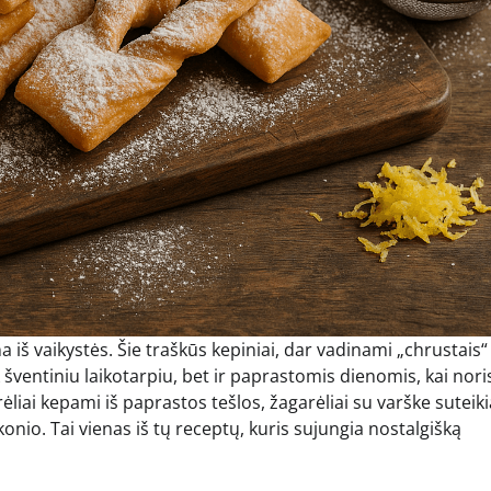
na iš vaikystės. Šie traškūs kepiniai, dar vadinami „chrustais“
ik šventiniu laikotarpiu, bet ir paprastomis dienomis, kai nori
ėliai kepami iš paprastos tešlos, žagarėliai su varške suteik
nio. Tai vienas iš tų receptų, kuris sujungia nostalgišką