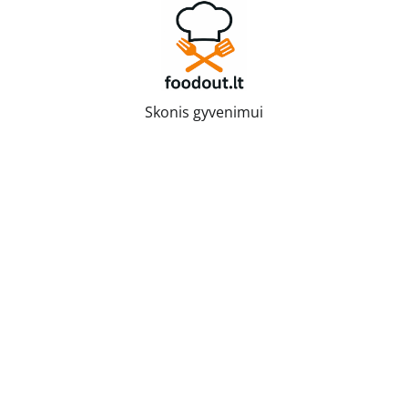
Skip
to
content
Skonis gyvenimui