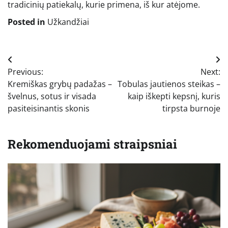
tradicinių patiekalų, kurie primena, iš kur atėjome.
Posted in
Užkandžiai
Navigacija
Previous:
Next:
tarp
Kremiškas grybų padažas –
Tobulas jautienos steikas –
įrašų
švelnus, sotus ir visada
kaip iškepti kepsnį, kuris
pasiteisinantis skonis
tirpsta burnoje
Rekomenduojami straipsniai