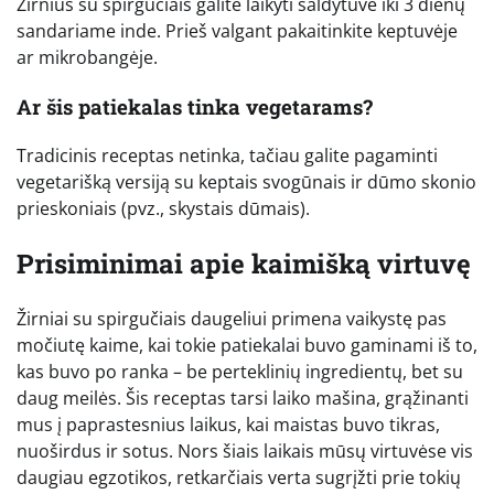
Žirnius su spirgučiais galite laikyti šaldytuve iki 3 dienų
sandariame inde. Prieš valgant pakaitinkite keptuvėje
ar mikrobangėje.
Ar šis patiekalas tinka vegetarams?
Tradicinis receptas netinka, tačiau galite pagaminti
vegetarišką versiją su keptais svogūnais ir dūmo skonio
prieskoniais (pvz., skystais dūmais).
Prisiminimai apie kaimišką virtuvę
Žirniai su spirgučiais daugeliui primena vaikystę pas
močiutę kaime, kai tokie patiekalai buvo gaminami iš to,
kas buvo po ranka – be perteklinių ingredientų, bet su
daug meilės. Šis receptas tarsi laiko mašina, grąžinanti
mus į paprastesnius laikus, kai maistas buvo tikras,
nuoširdus ir sotus. Nors šiais laikais mūsų virtuvėse vis
daugiau egzotikos, retkarčiais verta sugrįžti prie tokių