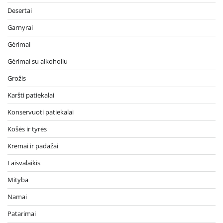
Desertai
Garnyrai
Gėrimai
Gėrimai su alkoholiu
Grožis
Karšti patiekalai
Konservuoti patiekalai
Košės ir tyrės
Kremai ir padažai
Laisvalaikis
Mityba
Namai
Patarimai