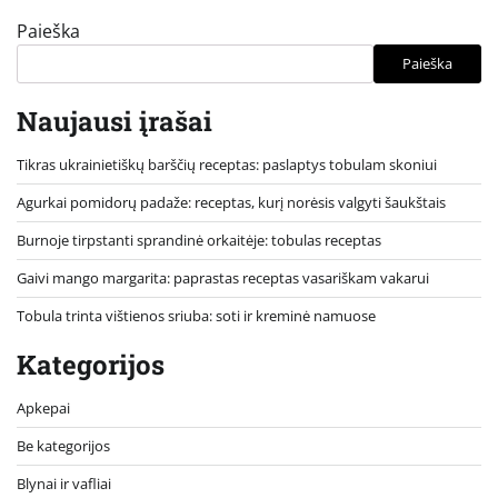
Paieška
Paieška
Naujausi įrašai
Tikras ukrainietiškų barščių receptas: paslaptys tobulam skoniui
Agurkai pomidorų padaže: receptas, kurį norėsis valgyti šaukštais
Burnoje tirpstanti sprandinė orkaitėje: tobulas receptas
Gaivi mango margarita: paprastas receptas vasariškam vakarui
Tobula trinta vištienos sriuba: soti ir kreminė namuose
Kategorijos
Apkepai
Be kategorijos
Blynai ir vafliai