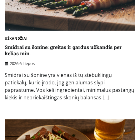
UŽKANDŽIAI
Smidrai su šonine: greitas ir gardus užkandis per
kelias min.
2026 6 Liepos
Smidrai su šonine yra vienas iš tų stebuklingų
patiekalų, kurie įrodo, jog genialumas slypi
paprastume. Vos keli ingredientai, minimalus pastangų
kiekis ir nepriekaištingas skonių balansas […]