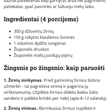
dažnai pateikiamas kaip garnyras arba net pagrindinis
patiekalas, ypač pasninko ar šaltuoju metų laiku.
Ingredientai (4 porcijoms)
300 g džiovintų žirnių
150 g rūkytos kiaulienos šoninės
1 vidutinio dydžio svogūnas
Žiupsnelis druskos
Žiupsnelis maltų juodųjų pipirų
Žingsnis po žingsnio: kaip paruošti
1. Žirnių mirkymas.
Prieš gaminimą žirnius būtina
užmerkti – tai pagreitina virimą ir pagerina jų
virškinamumą. Užpilkite žirnius dideliu kiekiu šalto
vandens ir palikite brinkti per naktį (apie 8–12 valandų).
2. Žirnių virimas.
Išbrinkusius žirnius nupilkite ir