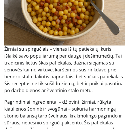
Žirniai su spirgučiais – vienas iš tų patiekalų, kuris
išlaikė savo populiarumą per daugelį dešimtmečių. Tai
tradicinis lietuviškas patiekalas, dažnai siejamas su
senovės kaimo virtuve, kai šeimos susirinkdavo prie
bendro stalo dalintis paprastais, bet sočiais patiekalais.
Šis receptas ne tik sušildo žiemą, bet ir puikiai pasotina
po darbo dienos ar šventinio stalo metu.
Pagrindiniai ingredientai – džiovinti žirniai, rūkyta
kiaulienos šoninė ir svogūnai – sukuria harmoningą
skonio balansą tarp švelnaus, krakmolingo pagrindo ir
sūraus, riebesnio spirgučių akcento. Šis patiekalas