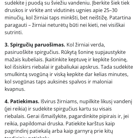
sudėkite į puodą su šviežiu vandeniu. Įberkite šiek tiek
druskos ir virkite ant vidutinės ugnies apie 25–30
minučių, kol žirniai taps minkšti, bet neištižę. Patartina
paragauti – žirniai neturėtų būti nei kieti, nei visiškai
sutrinti.
3. Spirgučių paruošimas.
Kol žirniai verda,
pasiruoškite spirgučius. Rūkytą šoninę supjaustykite
mažais kubeliais. Įkaitinkite keptuvę ir kepkite šoninę,
kol išsiskirs riebalai ir gabaliukai apskrus. Tada sudėkite
smulkintą svogūną ir viską kepkite dar kelias minutes,
kol svogūnas taps auksinės spalvos ir maloniai
kvapnus.
4. Patiekimas.
Išvirus žirniams, nupilkite likusį vandenį
(jei reikia) ir sudėkite spirgučius kartu su visais
riebalais. Gerai išmaišykite, pagardinkite pipirais ir, jei
reikia, papildomai druska. Patiekite karštus kaip
pagrindinį patiekalą arba kaip garnyrą prie kitų