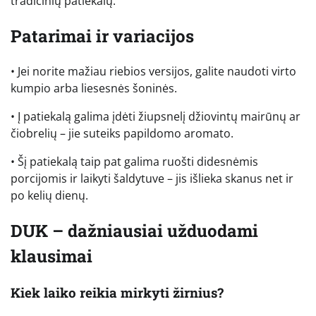
tradicinių patiekalų.
Patarimai ir variacijos
• Jei norite mažiau riebios versijos, galite naudoti virto
kumpio arba liesesnės šoninės.
• Į patiekalą galima įdėti žiupsnelį džiovintų mairūnų ar
čiobrelių – jie suteiks papildomo aromato.
• Šį patiekalą taip pat galima ruošti didesnėmis
porcijomis ir laikyti šaldytuve – jis išlieka skanus net ir
po kelių dienų.
DUK – dažniausiai užduodami
klausimai
Kiek laiko reikia mirkyti žirnius?