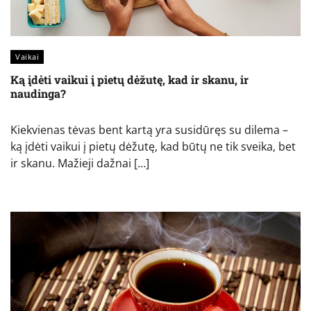
Vaikai
Ką įdėti vaikui į pietų dėžutę, kad ir skanu, ir
naudinga?
Kiekvienas tėvas bent kartą yra susidūręs su dilema –
ką įdėti vaikui į pietų dėžutę, kad būtų ne tik sveika, bet
ir skanu. Mažieji dažnai […]