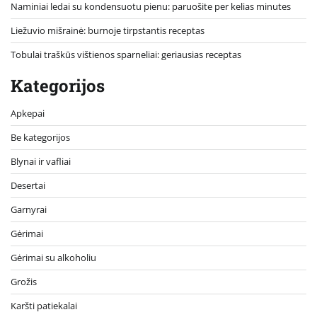
Naminiai ledai su kondensuotu pienu: paruošite per kelias minutes
Liežuvio mišrainė: burnoje tirpstantis receptas
Tobulai traškūs vištienos sparneliai: geriausias receptas
Kategorijos
Apkepai
Be kategorijos
Blynai ir vafliai
Desertai
Garnyrai
Gėrimai
Gėrimai su alkoholiu
Grožis
Karšti patiekalai