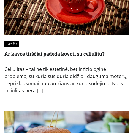
Grožis
Ar kavos tirščiai padeda kovoti su celiulitu?
Celiulitas – tai ne tik estetinė, bet ir fiziologinė
problema, su kuria susiduria didžioji dauguma moterų,
nepriklausomai nuo amžiaus ar kūno sudėjimo. Nors
celiulitas nėra […]