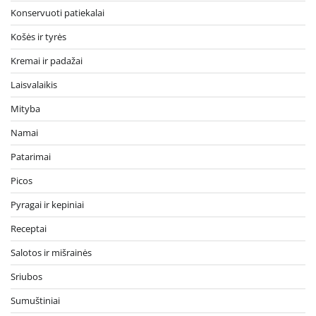
Konservuoti patiekalai
Košės ir tyrės
Kremai ir padažai
Laisvalaikis
Mityba
Namai
Patarimai
Picos
Pyragai ir kepiniai
Receptai
Salotos ir mišrainės
Sriubos
Sumuštiniai