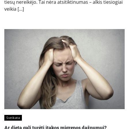
tiesų nereikėjo. Tai nėra atsitiktinumas – alkis tiesiogiai
veikia […]
Sveikata
Ar dieta gali turėti įtakos migrenos dažnumui?