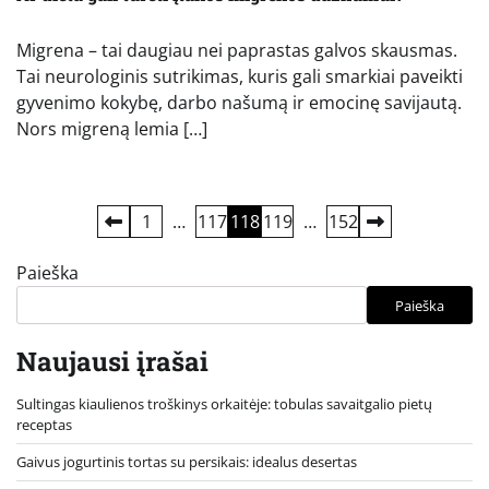
Migrena – tai daugiau nei paprastas galvos skausmas.
Tai neurologinis sutrikimas, kuris gali smarkiai paveikti
gyvenimo kokybę, darbo našumą ir emocinę savijautą.
Nors migreną lemia […]
Įrašų
1
…
117
118
119
…
152
puslapiavimas
Paieška
Paieška
Naujausi įrašai
Sultingas kiaulienos troškinys orkaitėje: tobulas savaitgalio pietų
receptas
Gaivus jogurtinis tortas su persikais: idealus desertas