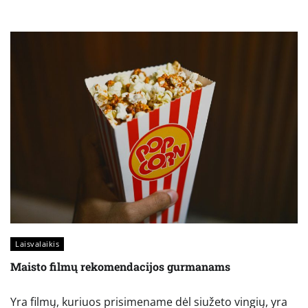
Laisvalaikis
Maisto filmų rekomendacijos gurmanams
Yra filmų, kuriuos prisimename dėl siužeto vingių, yra