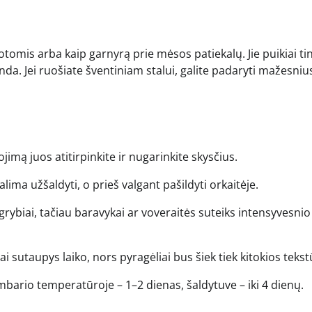
otomis arba kaip garnyrą prie mėsos patiekalų. Jie puikiai tin
enda. Jei ruošiate šventiniam stalui, galite padaryti mažesniu
jimą juos atitirpinkite ir nugarinkite skysčius.
lima užšaldyti, o prieš valgant pašildyti orkaitėje.
grybiai, tačiau baravykai ar voveraitės suteiks intensyvesnio
ai sutaupys laiko, nors pyragėliai bus šiek tiek kitokios tekst
ario temperatūroje – 1–2 dienas, šaldytuve – iki 4 dienų.