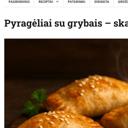
PAGRINDINIS
RECEPTAI
PATARIMAI
SVEIKATA
GROŽI
Pyragėliai su grybais – skan