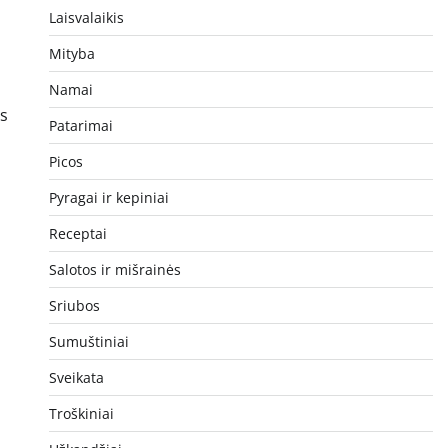
Laisvalaikis
Mityba
Namai
as
Patarimai
Picos
Pyragai ir kepiniai
Receptai
Salotos ir mišrainės
Sriubos
Sumuštiniai
Sveikata
Troškiniai