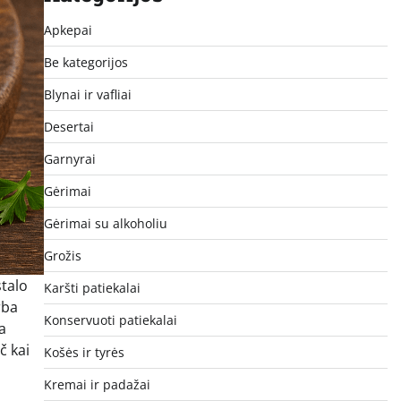
Apkepai
Be kategorijos
Blynai ir vafliai
Desertai
Garnyrai
Gėrimai
Gėrimai su alkoholiu
Grožis
stalo
Karšti patiekalai
rba
Konservuoti patiekalai
a
č kai
Košės ir tyrės
Kremai ir padažai