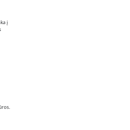
ka į
s
ūros.