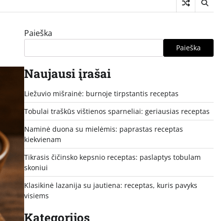
Paieška
Paieška
Naujausi įrašai
Liežuvio mišrainė: burnoje tirpstantis receptas
Tobulai traškūs vištienos sparneliai: geriausias receptas
Naminė duona su mielėmis: paprastas receptas
kiekvienam
Tikrasis čičinsko kepsnio receptas: paslaptys tobulam
skoniui
Klasikinė lazanija su jautiena: receptas, kuris pavyks
visiems
Kategorijos