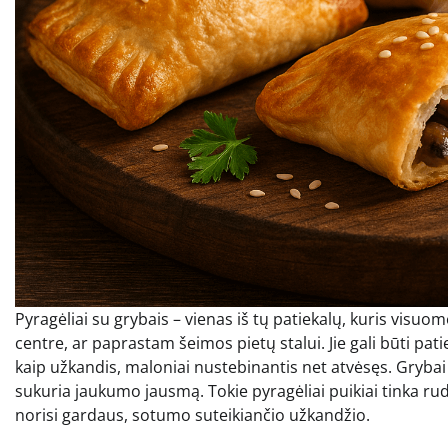
Pyragėliai su grybais – vienas iš tų patiekalų, kuris visuo
centre, ar paprastam šeimos pietų stalui. Jie gali būti patie
kaip užkandis, maloniai nustebinantis net atvėsęs. Grybai
sukuria jaukumo jausmą. Tokie pyragėliai puikiai tinka rud
norisi gardaus, sotumo suteikiančio užkandžio.