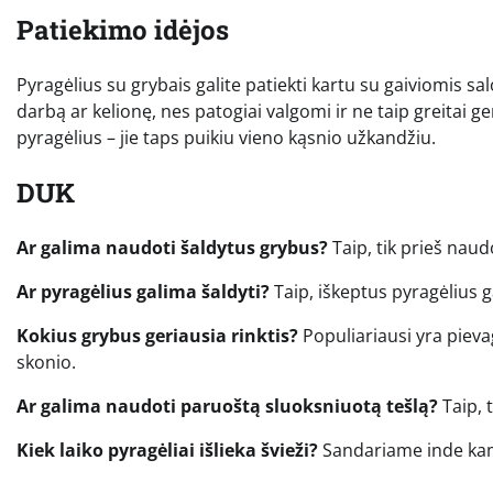
Patiekimo idėjos
Pyragėlius su grybais galite patiekti kartu su gaiviomis sal
darbą ar kelionę, nes patogiai valgomi ir ne taip greitai g
pyragėlius – jie taps puikiu vieno kąsnio užkandžiu.
DUK
Ar galima naudoti šaldytus grybus?
Taip, tik prieš naudo
Ar pyragėlius galima šaldyti?
Taip, iškeptus pyragėlius ga
Kokius grybus geriausia rinktis?
Populiariausi yra pieva
skonio.
Ar galima naudoti paruoštą sluoksniuotą tešlą?
Taip, t
Kiek laiko pyragėliai išlieka švieži?
Sandariame inde kamb