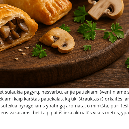
met sulaukia pagyrų, nesvarbu, ar jie patiekiami šventiniame 
kiami kaip karštas patiekalas, ką tik ištrauktas iš orkaitės, a
 suteikia pyragėliams ypatingą aromatą, o minkšta, puri tešl
ens vakarams, bet taip pat išlieka aktualūs visus metus, ypa