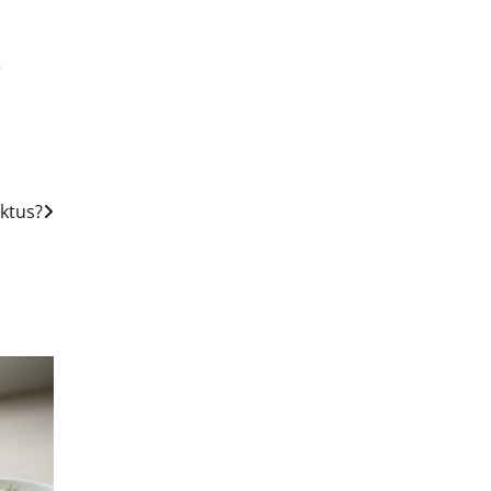
ę
uktus?