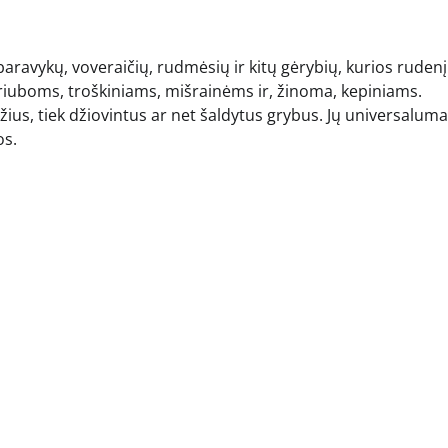
aravykų, voveraičių, rudmėsių ir kitų gėrybių, kurios rudenį
riuboms, troškiniams, mišrainėms ir, žinoma, kepiniams.
žius, tiek džiovintus ar net šaldytus grybus. Jų universalum
os.