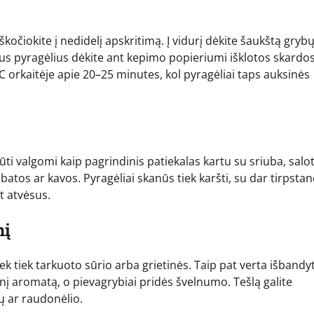
iškočiokite į nedidelį apskritimą. Į vidurį dėkite šaukštą gryb
us pyragėlius dėkite ant kepimo popieriumi išklotos skardos
 °C orkaitėje apie 20–25 minutes, kol pyragėliai taps auksinės
būti valgomi kaip pagrindinis patiekalas kartu su sriuba, sal
rbatos ar kavos. Pyragėliai skanūs tiek karšti, su dar tirpstan
et atvėsus.
nį
iek tiek tarkuoto sūrio arba grietinės. Taip pat verta išbandyt
snį aromatą, o pievagrybiai pridės švelnumo. Tešlą galite
ių ar raudonėlio.