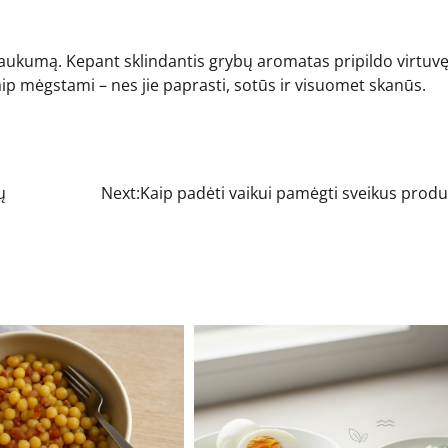
ų jaukumą. Kepant sklindantis grybų aromatas pripildo virtuv
aip mėgstami – nes jie paprasti, sotūs ir visuomet skanūs.
ų
Next:
Kaip padėti vaikui pamėgti sveikus prod