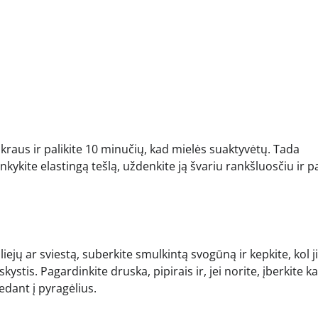
ukraus ir palikite 10 minučių, kad mielės suaktyvėtų. Tada
inkykite elastingą tešlą, uždenkite ją švariu rankšluosčiu ir pa
iejų ar sviestą, suberkite smulkintą svogūną ir kepkite, kol j
kystis. Pagardinkite druska, pipirais ir, jei norite, įberkite 
dedant į pyragėlius.