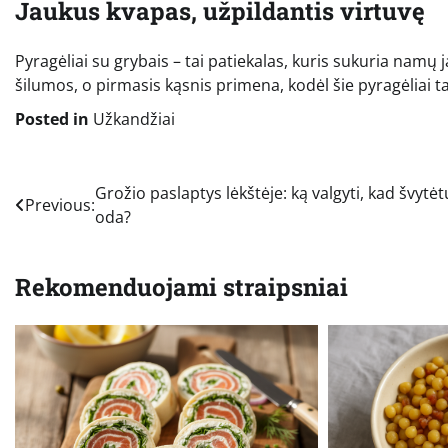
Jaukus kvapas, užpildantis virtuvę
Pyragėliai su grybais – tai patiekalas, kuris sukuria nam
šilumos, o pirmasis kąsnis primena, kodėl šie pyragėliai t
Posted in
Užkandžiai
Navigacija
Grožio paslaptys lėkštėje: ką valgyti, kad švytėt
Previous:
oda?
tarp
įrašų
Rekomenduojami straipsniai