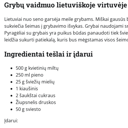
Grybų vaidmuo lietuviškoje virtuvėje
Lietuviai nuo seno garsėja meile grybams. Miškai gausūs b
sukviečia šeimas į grybavimo išvykas. Grybai naudojami s
Pyragėliai su grybais yra puikus būdas panaudoti tiek švie
leidžia sukurti patiekalą, kuris bus mėgstamas visos šeim
Ingredientai tešlai ir įdarui
500 g kvietinių miltų
250 ml pieno
25 g šviežių mielių
1 kiaušinis
2 šaukštai cukraus
Žiupsnelis druskos
50 g sviesto
Įdarui: