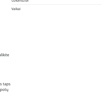
Užkandžiai
Vaikai
likite
is taps
kapotų