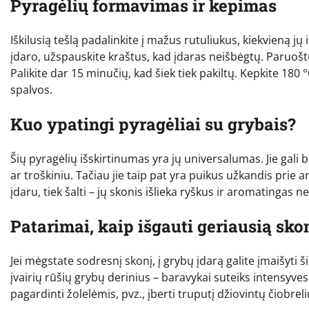
Pyragėlių formavimas ir kepimas
Iškilusią tešlą padalinkite į mažus rutuliukus, kiekvieną jų 
įdaro, užspauskite kraštus, kad įdaras neišbėgtų. Paruošt
Palikite dar 15 minučių, kad šiek tiek pakiltų. Kepkite 180
spalvos.
Kuo ypatingi pyragėliai su grybais?
Šių pyragėlių išskirtinumas yra jų universalumas. Jie gali 
ar troškiniu. Tačiau jie taip pat yra puikus užkandis prie a
įdaru, tiek šalti – jų skonis išlieka ryškus ir aromatingas n
Patarimai, kaip išgauti geriausią sko
Jei mėgstate sodresnį skonį, į grybų įdarą galite įmaišyti š
įvairių rūšių grybų derinius – baravykai suteiks intensyve
pagardinti žolelėmis, pvz., įberti truputį džiovintų čiobrel