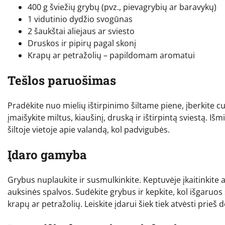
400 g šviežių grybų (pvz., pievagrybių ar baravykų)
1 vidutinio dydžio svogūnas
2 šaukštai aliejaus ar sviesto
Druskos ir pipirų pagal skonį
Krapų ar petražolių – papildomam aromatui
Tešlos paruošimas
Pradėkite nuo mielių ištirpinimo šiltame piene, įberkite c
įmaišykite miltus, kiaušinį, druską ir ištirpintą sviestą. Išm
šiltoje vietoje apie valandą, kol padvigubės.
Įdaro gamyba
Grybus nuplaukite ir susmulkinkite. Keptuvėje įkaitinkite al
auksinės spalvos. Sudėkite grybus ir kepkite, kol išgaruos s
krapų ar petražolių. Leiskite įdarui šiek tiek atvėsti prieš 