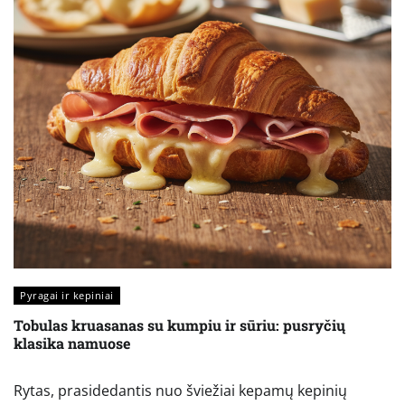
Pyragai ir kepiniai
Tobulas kruasanas su kumpiu ir sūriu: pusryčių
klasika namuose
Rytas, prasidedantis nuo šviežiai kepamų kepinių