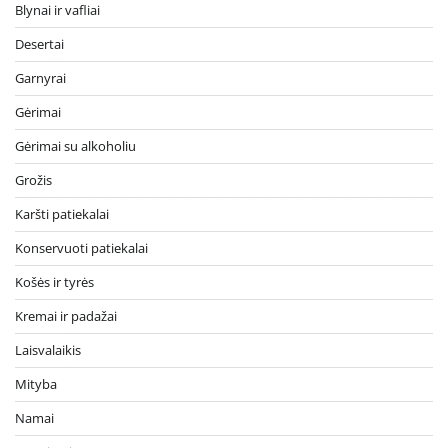
Blynai ir vafliai
Desertai
Garnyrai
Gėrimai
Gėrimai su alkoholiu
Grožis
Karšti patiekalai
Konservuoti patiekalai
Košės ir tyrės
Kremai ir padažai
Laisvalaikis
Mityba
Namai