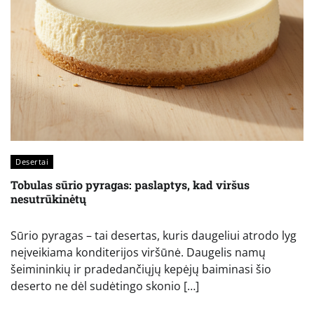
Desertai
Tobulas sūrio pyragas: paslaptys, kad viršus
nesutrūkinėtų
Sūrio pyragas – tai desertas, kuris daugeliui atrodo lyg
neįveikiama konditerijos viršūnė. Daugelis namų
šeimininkių ir pradedančiųjų kepėjų baiminasi šio
deserto ne dėl sudėtingo skonio […]