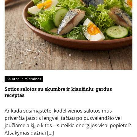
Salotos ir mišrainės
Sotios salotos su skumbre ir kiaušiniu: gardus
receptas
Ar kada susimąstėte, kodėl vienos salotos mus
priverčia jaustis lengvai, tačiau po pusvalandžio vėl
jaučiame alkį, o kitos – suteikia energijos visai popietei?
Atsakymas dažnai […]