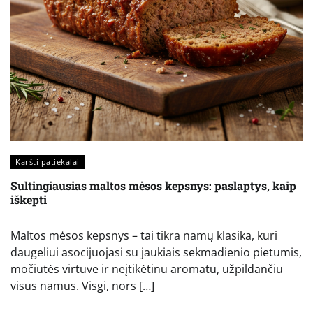
Karšti patiekalai
Sultingiausias maltos mėsos kepsnys: paslaptys, kaip
iškepti
Maltos mėsos kepsnys – tai tikra namų klasika, kuri
daugeliui asocijuojasi su jaukiais sekmadienio pietumis,
močiutės virtuve ir neįtikėtinu aromatu, užpildančiu
visus namus. Visgi, nors […]