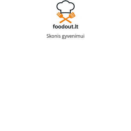
Skip
to
content
Skonis gyvenimui