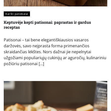
Karšti patiekalai
Keptuvėje kepti patisonai: paprastas ir gardus
receptas
Patisonai – tai bene elegantiškiausios vasaros
daržovės, savo neįprasta forma primenančios
skraidančias lėkštes. Nors dažnai jie nepelnytai
užgožiami populiariųjų cukinijų ar aguročių, kulinariniu
požiūriu patisonai […]