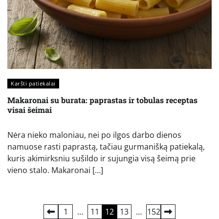
Karšti patiekalai
Makaronai su burata: paprastas ir tobulas receptas
visai šeimai
Nėra nieko maloniau, nei po ilgos darbo dienos
namuose rasti paprastą, tačiau gurmanišką patiekalą,
kuris akimirksniu sušildo ir sujungia visą šeimą prie
vieno stalo. Makaronai […]
Įrašų
1
…
11
12
13
…
152