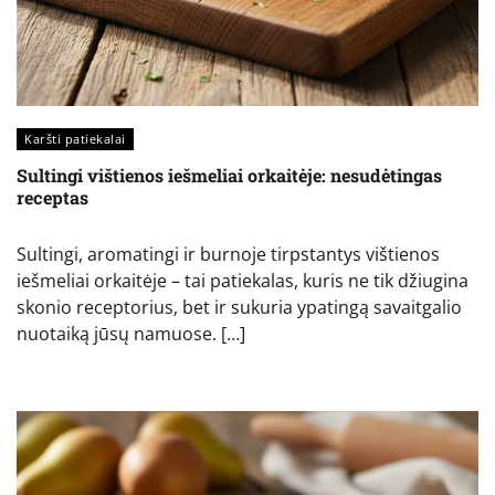
Karšti patiekalai
Sultingi vištienos iešmeliai orkaitėje: nesudėtingas
receptas
Sultingi, aromatingi ir burnoje tirpstantys vištienos
iešmeliai orkaitėje – tai patiekalas, kuris ne tik džiugina
skonio receptorius, bet ir sukuria ypatingą savaitgalio
nuotaiką jūsų namuose. […]