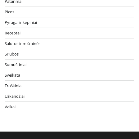
Patarimai
Picos
Pyragai ir kepiniai
Receptai
Salotos ir mišrainės
Sriubos
Sumuštiniai
Sveikata
Troškiniai
Užkandžiai
Vaikai