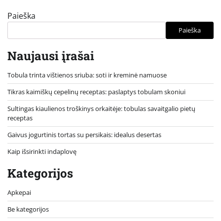
puslapiavimas
Paieška
Paieška
Naujausi įrašai
Tobula trinta vištienos sriuba: soti ir kreminė namuose
Tikras kaimiškų cepelinų receptas: paslaptys tobulam skoniui
Sultingas kiaulienos troškinys orkaitėje: tobulas savaitgalio pietų
receptas
Gaivus jogurtinis tortas su persikais: idealus desertas
Kaip išsirinkti indaplovę
Kategorijos
Apkepai
Be kategorijos