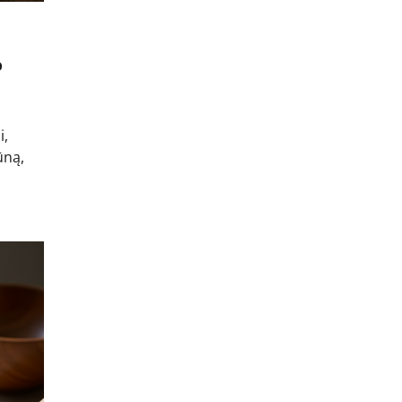
o
i,
ūną,