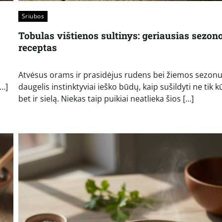
Sriubos
Tobulas vištienos sultinys: geriausias sezon
receptas
Atvėsus orams ir prasidėjus rudens bei žiemos sezonu
[…]
daugelis instinktyviai ieško būdų, kaip sušildyti ne tik k
bet ir sielą. Niekas taip puikiai neatlieka šios […]