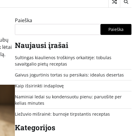
Paieška
Paieška
iubų
Naujausi įrašai
 lėtai
lą.
Sultingas kiaulienos troškinys orkaitėje: tobulas
savaitgalio pietų receptas
Gaivus jogurtinis tortas su persikais: idealus desertas
Kaip išsirinkti indaplovę
Naminiai ledai su kondensuotu pienu: paruošite per
kelias minutes
Liežuvio mišrainė: burnoje tirpstantis receptas
Kategorijos