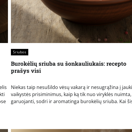
Sriubos
Burokėlių sriuba su šonkauliukais: recepto
prašys visi
elis
Niekas taip nesušildo vėsų vakarą ir nesugrąžina į jauk
kti
vaikystės prisiminimus, kaip ką tik nuo viryklės nuimta,
ose
garuojanti, sodri ir aromatinga burokėlių sriuba. Kai ši