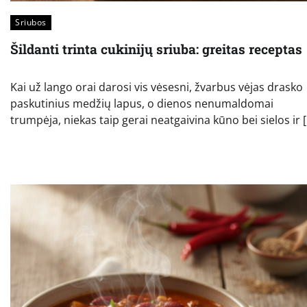
Sriubos
Šildanti trinta cukinijų sriuba: greitas receptas
Kai už lango orai darosi vis vėsesni, žvarbus vėjas drasko
paskutinius medžių lapus, o dienos nenumaldomai
trumpėja, niekas taip gerai neatgaivina kūno bei sielos ir 