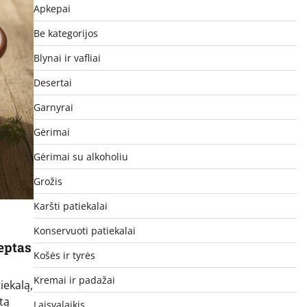
Apkepai
Be kategorijos
Blynai ir vafliai
Desertai
Garnyrai
Gėrimai
Gėrimai su alkoholiu
Grožis
Karšti patiekalai
Konservuoti patiekalai
ceptas
Košės ir tyrės
Kremai ir padažai
iekalą,
tą
Laisvalaikis