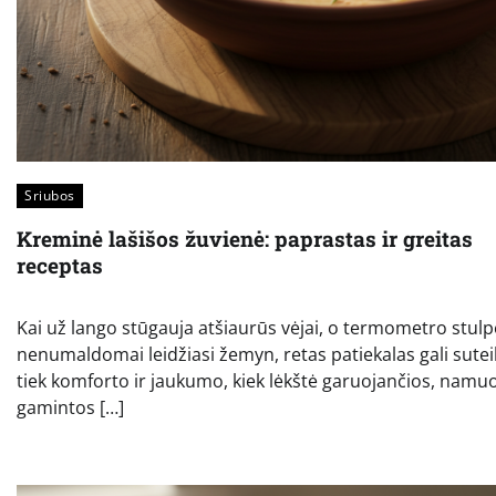
Sriubos
Kreminė lašišos žuvienė: paprastas ir greitas
receptas
Kai už lango stūgauja atšiaurūs vėjai, o termometro stulp
nenumaldomai leidžiasi žemyn, retas patiekalas gali sutei
tiek komforto ir jaukumo, kiek lėkštė garuojančios, namu
gamintos […]