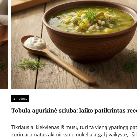
Sriubos
Tobula agurkinė sriuba: laiko patikrintas re
Tikriausiai kiekvienas iš mūsų turi tą vieną ypatingą pat
kurio aromatas akimirksniu nukelia atgal į vaikystę, į šil