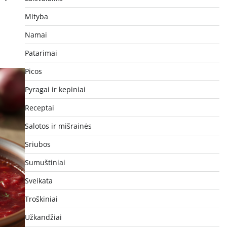
Mityba
Namai
Patarimai
Picos
Pyragai ir kepiniai
Receptai
Salotos ir mišrainės
Sriubos
Sumuštiniai
Sveikata
Troškiniai
Užkandžiai