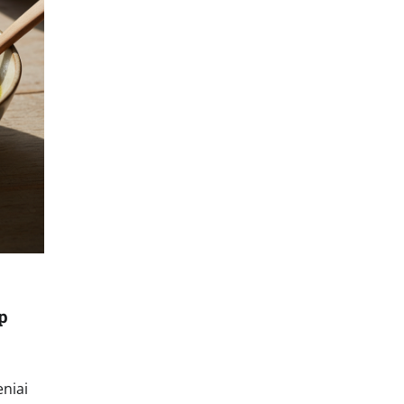
p
eniai