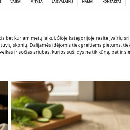
S
VAIKAI
MITYBA
LAISVALAIKIS
NAMAI
KONTAKTAI
is bet kuriam metų laikui. Šioje kategorijoje rasite įvairių sr
rtuvių skonių. Dalijamės idėjomis tiek greitiems pietums, tiek
kas ir sočias sriubas, kurios sušildys ne tik kūną, bet ir sie