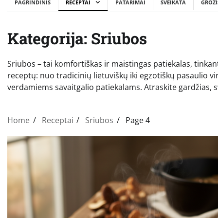
PAGRINDINIS
RECEPTAI
PATARIMAI
SVEIKATA
GROŽI
Kategorija:
Sriubos
Sriubos – tai komfortiškas ir maistingas patiekalas, tinkant
receptų: nuo tradicinių lietuviškų iki egzotiškų pasaulio vi
verdamiems savaitgalio patiekalams. Atraskite gardžias, svei
Home
Receptai
Sriubos
Page 4