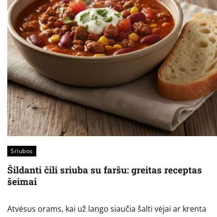
Sriubos
Šildanti čili sriuba su faršu: greitas receptas
šeimai
Atvėsus orams, kai už lango siaučia šalti vėjai ar krenta