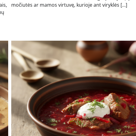
is,
močiutės ar mamos virtuvę, kurioje ant viryklės […]
mų