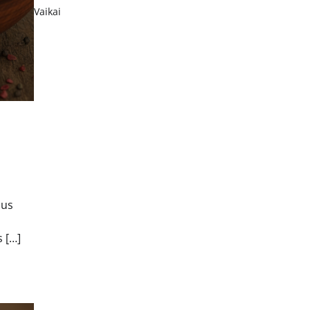
Vaikai
ius
s […]