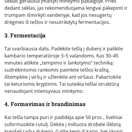
Sėklas geriausia įmaišyti minkymo pabaigoje. Prieš
dedant sėklas, jas rekomenduojama lengvai pakepinti ir
trumpam išmirkyti vandenyje, kad jos nesugertų
drėgmės iš tešlos ir nesutrikdytų fermentacijos.
3. Fermentacija
Tai svarbiausia dalis. Padėkite tešlą į dubenį ir palikite
kambario temperatūroje 3–5 valandoms. Kas 30–45
minutes atlikite „tempimo ir lankstymo“ techniką:
sudrėkintomis rankomis paimkite tešlos kraštą,
ištempkite į viršų ir užlenkite ant viršaus. Pakartokite
tai keturiomis kryptimis. Tai suteikia tešlai struktūrą
nenaudojant intensyvaus minkymo.
4. Formavimas ir brandinimas
Kai tešla tampa puri ir padidėja apie 50 proc., švelniai
suformuokite rutulį. Dėkite į miltuota drobele išklotą
krepšelį (arba dubenį). Galite kepti iš karto, bet skonis