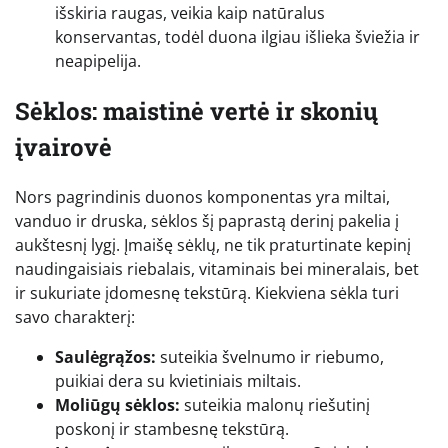
išskiria raugas, veikia kaip natūralus
konservantas, todėl duona ilgiau išlieka šviežia ir
neapipelija.
Sėklos: maistinė vertė ir skonių
įvairovė
Nors pagrindinis duonos komponentas yra miltai,
vanduo ir druska, sėklos šį paprastą derinį pakelia į
aukštesnį lygį. Įmaišę sėklų, ne tik praturtinate kepinį
naudingaisiais riebalais, vitaminais bei mineralais, bet
ir sukuriate įdomesnę tekstūrą. Kiekviena sėkla turi
savo charakterį:
Saulėgrąžos:
suteikia švelnumo ir riebumo,
puikiai dera su kvietiniais miltais.
Moliūgų sėklos:
suteikia malonų riešutinį
poskonį ir stambesnę tekstūrą.