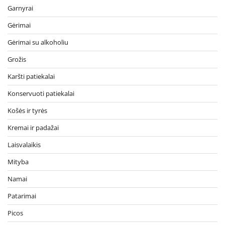
Garnyrai
Gėrimai
Gėrimai su alkoholiu
Grožis
Karšti patiekalai
Konservuoti patiekalai
Košės ir tyrės
Kremai ir padažai
Laisvalaikis
Mityba
Namai
Patarimai
Picos