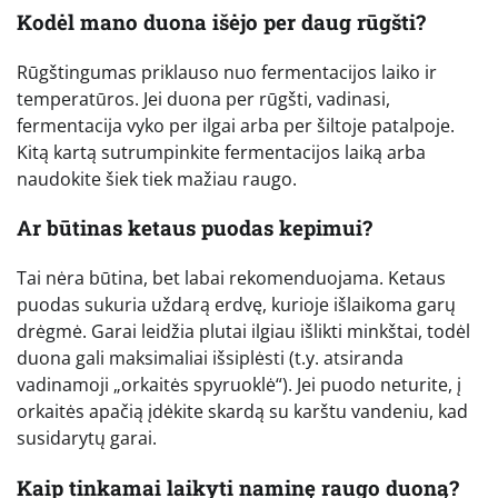
Kodėl mano duona išėjo per daug rūgšti?
Rūgštingumas priklauso nuo fermentacijos laiko ir
temperatūros. Jei duona per rūgšti, vadinasi,
fermentacija vyko per ilgai arba per šiltoje patalpoje.
Kitą kartą sutrumpinkite fermentacijos laiką arba
naudokite šiek tiek mažiau raugo.
Ar būtinas ketaus puodas kepimui?
Tai nėra būtina, bet labai rekomenduojama. Ketaus
puodas sukuria uždarą erdvę, kurioje išlaikoma garų
drėgmė. Garai leidžia plutai ilgiau išlikti minkštai, todėl
duona gali maksimaliai išsiplėsti (t.y. atsiranda
vadinamoji „orkaitės spyruoklė“). Jei puodo neturite, į
orkaitės apačią įdėkite skardą su karštu vandeniu, kad
susidarytų garai.
Kaip tinkamai laikyti naminę raugo duoną?