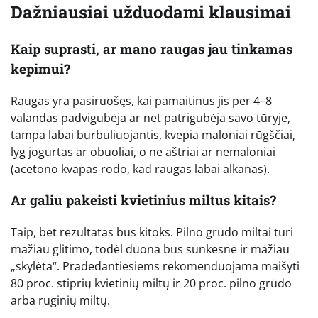
Dažniausiai užduodami klausimai
Kaip suprasti, ar mano raugas jau tinkamas
kepimui?
Raugas yra pasiruošęs, kai pamaitinus jis per 4–8
valandas padvigubėja ar net patrigubėja savo tūryje,
tampa labai burbuliuojantis, kvepia maloniai rūgščiai,
lyg jogurtas ar obuoliai, o ne aštriai ar nemaloniai
(acetono kvapas rodo, kad raugas labai alkanas).
Ar galiu pakeisti kvietinius miltus kitais?
Taip, bet rezultatas bus kitoks. Pilno grūdo miltai turi
mažiau glitimo, todėl duona bus sunkesnė ir mažiau
„skylėta“. Pradedantiesiems rekomenduojama maišyti
80 proc. stiprių kvietinių miltų ir 20 proc. pilno grūdo
arba ruginių miltų.