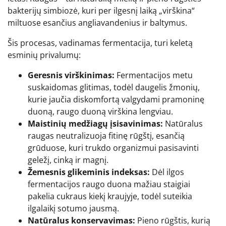
bakterijų simbiozė, kuri per ilgesnį laiką „virškina“
miltuose esančius angliavandenius ir baltymus.
Šis procesas, vadinamas fermentacija, turi keletą
esminių privalumų:
Geresnis virškinimas:
Fermentacijos metu
suskaidomas glitimas, todėl daugelis žmonių,
kurie jaučia diskomfortą valgydami pramoninę
duoną, raugo duoną virškina lengviau.
Maistinių medžiagų įsisavinimas:
Natūralus
raugas neutralizuoja fitinę rūgštį, esančią
grūduose, kuri trukdo organizmui pasisavinti
geležį, cinką ir magnį.
Žemesnis glikeminis indeksas:
Dėl ilgos
fermentacijos raugo duona mažiau staigiai
pakelia cukraus kiekį kraujyje, todėl suteikia
ilgalaikį sotumo jausmą.
Natūralus konservavimas:
Pieno rūgštis, kurią