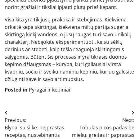
norint gražiai ir tiksliai įpjauti plutą prieš kepant.
Visa kita yra tik jūsų praktika ir stebėjimas. Kiekviena
orkaitė kepa skirtingai, kiekviena miltų partija sugeria
skirtingą kiekį vandens, o jūsų raugas turi savo unikalų
charakterį. Nebijokite eksperimentuoti, keisti sėklų
derinius ar stebėti, kaip tešla reaguoja skirtingomis
sąlygomis. Būtent šis procesas ir yra tikrasis duonos
kepimo džiaugsmas – kūryba, kuri galiausiai virsta
kvapniu, sočiu ir sveiku naminiu kepiniu, kuriuo galėsite
džiuginti save ir savo artimuosius.
Posted in
Pyragai ir kepiniai
Navigacija
Previous:
Next:
tarp
Blynai su silke: neįprastas
Tobulas picos padas be
įrašų
receptas, nustebinantis
mielių: greitas ir paprastas