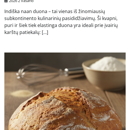
2026 2 Vasario
Indiška naan duona – tai vienas iš žinomiausių
subkontinento kulinarinių pasididžiavimų. Ši kvapni,
puri ir šiek tiek elastinga duona yra ideali prie įvairių
karštų patiekalų: […]