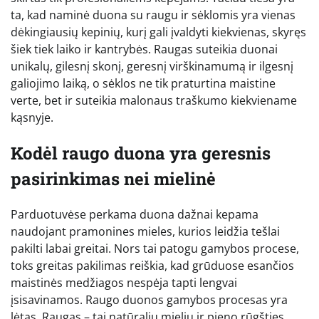
ta, kad naminė duona su raugu ir sėklomis yra vienas
dėkingiausių kepinių, kurį gali įvaldyti kiekvienas, skyręs
šiek tiek laiko ir kantrybės. Raugas suteikia duonai
unikalų, gilesnį skonį, geresnį virškinamumą ir ilgesnį
galiojimo laiką, o sėklos ne tik praturtina maistine
verte, bet ir suteikia malonaus traškumo kiekviename
kąsnyje.
Kodėl raugo duona yra geresnis
pasirinkimas nei mielinė
Parduotuvėse perkama duona dažnai kepama
naudojant pramonines mieles, kurios leidžia tešlai
pakilti labai greitai. Nors tai patogu gamybos procese,
toks greitas pakilimas reiškia, kad grūduose esančios
maistinės medžiagos nespėja tapti lengvai
įsisavinamos. Raugo duonos gamybos procesas yra
lėtas. Raugas – tai natūralių mielių ir pieno rūgšties