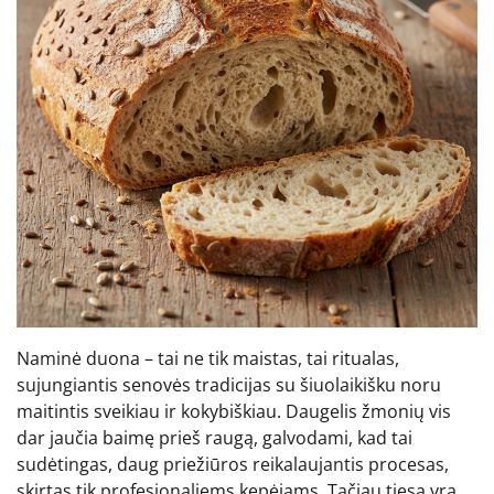
Naminė duona – tai ne tik maistas, tai ritualas,
sujungiantis senovės tradicijas su šiuolaikišku noru
maitintis sveikiau ir kokybiškiau. Daugelis žmonių vis
dar jaučia baimę prieš raugą, galvodami, kad tai
sudėtingas, daug priežiūros reikalaujantis procesas,
skirtas tik profesionaliems kepėjams. Tačiau tiesa yra