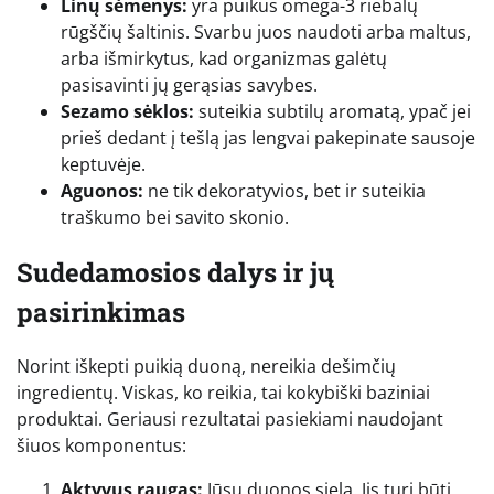
Linų sėmenys:
yra puikus omega-3 riebalų
rūgščių šaltinis. Svarbu juos naudoti arba maltus,
arba išmirkytus, kad organizmas galėtų
pasisavinti jų gerąsias savybes.
Sezamo sėklos:
suteikia subtilų aromatą, ypač jei
prieš dedant į tešlą jas lengvai pakepinate sausoje
keptuvėje.
Aguonos:
ne tik dekoratyvios, bet ir suteikia
traškumo bei savito skonio.
Sudedamosios dalys ir jų
pasirinkimas
Norint iškepti puikią duoną, nereikia dešimčių
ingredientų. Viskas, ko reikia, tai kokybiški baziniai
produktai. Geriausi rezultatai pasiekiami naudojant
šiuos komponentus:
Aktyvus raugas:
Jūsų duonos siela. Jis turi būti