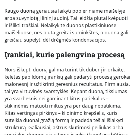
Raugo duoną geriausia laikyti popieriniame maišelyje
arba suvyniotą į lininį audinį. Tai leidžia plutai kvėpuoti
ir išlikti traškiai. Nelaikykite duonos plastikiniuose
maišeliuose, nes pluta greitai suminkštės, o duona gali
greičiau supelyti dėl drėgmės kondensacijos.
Įrankiai, kurie palengvina procesą
Nors iškepti duoną galima turint tik dubenį ir orkaitę,
keletas papildomų įrankių gali padaryti procesą gerokai
malonesnį ir užtikrinti geresnius rezultatus. Pirmiausia,
tai yra virtuvinės svarstyklės. Kepant duoną, tikslumas
yra svarbesnis nei gaminant kitus patiekalus –
stiklinėmis matuoti miltus yra per daug nepatikima.
Kitas vertingas pirkinys – kildinimo krepšelis, kuris
suteikia duonai gražią formą ir padeda tešlai išlaikyti
struktūrą. Galiausiai, aštrus skutimosi peiliukas arba
specialus duonos pjaustymo įrankis (lame) yra būtinas,