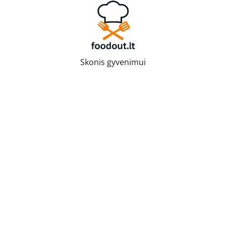
Skip
to
content
Skonis gyvenimui