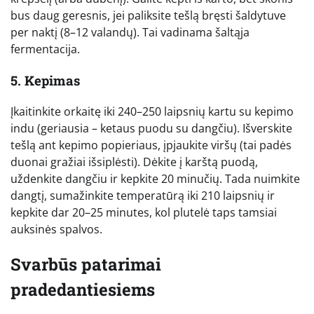
bus daug geresnis, jei paliksite tešlą bręsti šaldytuve
per naktį (8–12 valandų). Tai vadinama šaltąja
fermentacija.
5. Kepimas
Įkaitinkite orkaitę iki 240–250 laipsnių kartu su kepimo
indu (geriausia – ketaus puodu su dangčiu). Išverskite
tešlą ant kepimo popieriaus, įpjaukite viršų (tai padės
duonai gražiai išsiplėsti). Dėkite į karštą puodą,
uždenkite dangčiu ir kepkite 20 minučių. Tada nuimkite
dangtį, sumažinkite temperatūrą iki 210 laipsnių ir
kepkite dar 20–25 minutes, kol plutelė taps tamsiai
auksinės spalvos.
Svarbūs patarimai
pradedantiesiems