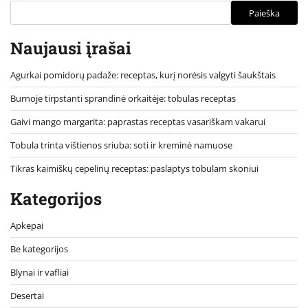
Paieška
Naujausi įrašai
Agurkai pomidorų padaže: receptas, kurį norėsis valgyti šaukštais
Burnoje tirpstanti sprandinė orkaitėje: tobulas receptas
Gaivi mango margarita: paprastas receptas vasariškam vakarui
Tobula trinta vištienos sriuba: soti ir kreminė namuose
Tikras kaimiškų cepelinų receptas: paslaptys tobulam skoniui
Kategorijos
Apkepai
Be kategorijos
Blynai ir vafliai
Desertai