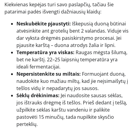
Kiekvienas kepėjas turi savo paslapčių, tačiau šie
patarimai padės išvengti dažniausių klaidų:
Neskubėkite pjaustyti:
Iškepusią duoną būtinai
atvėsinkite ant grotelių bent 2 valandas. Viduje vis
dar vyksta drėgmės pasiskirstymo procesai. Jei
pjausite karštą – duona atrodys žalia ir lipni.
Temperatūra yra viskas:
Raugas mėgsta šilumą,
bet ne karštį. 22–25 laipsnių temperatūra yra
ideali fermentacijai.
Nepersistenkite su miltais:
Formuojant duoną,
naudokite kuo mažiau miltų, kad jie neįsimaišytų į
tešlos vidų ir nepadarytų jos sausos.
Sėklų drėkinimas:
Jei naudosite sausas sėklas,
jos ištrauks drėgmę iš tešlos. Prieš dedant į tešlą,
užpilkite sėklas karštu vandeniu ir palikite
pastovėti 15 minučių, tada nupilkite skysčio
perteklių.