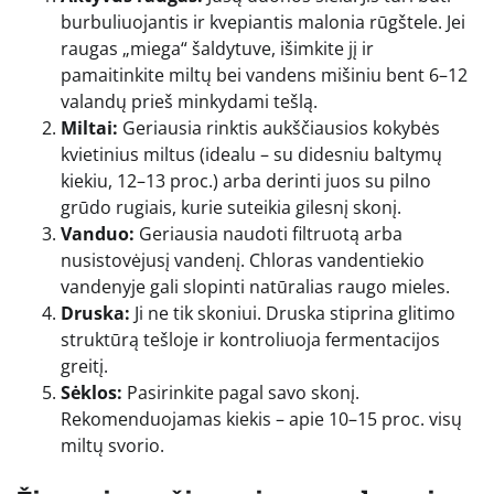
burbuliuojantis ir kvepiantis malonia rūgštele. Jei
raugas „miega“ šaldytuve, išimkite jį ir
pamaitinkite miltų bei vandens mišiniu bent 6–12
valandų prieš minkydami tešlą.
Miltai:
Geriausia rinktis aukščiausios kokybės
kvietinius miltus (idealu – su didesniu baltymų
kiekiu, 12–13 proc.) arba derinti juos su pilno
grūdo rugiais, kurie suteikia gilesnį skonį.
Vanduo:
Geriausia naudoti filtruotą arba
nusistovėjusį vandenį. Chloras vandentiekio
vandenyje gali slopinti natūralias raugo mieles.
Druska:
Ji ne tik skoniui. Druska stiprina glitimo
struktūrą tešloje ir kontroliuoja fermentacijos
greitį.
Sėklos:
Pasirinkite pagal savo skonį.
Rekomenduojamas kiekis – apie 10–15 proc. visų
miltų svorio.