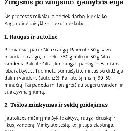
Žingsnis po žingsnio: gamybos eiga
Šis procesas reikalauja ne tiek darbo, kiek laiko.
Pagrindinė taisyklė – niekur neskubėti.
1. Raugas ir autolizė
Pirmiausia, paruoškite raugą. Paimkite 50 g savo
brandaus raugo, pridėkite 50 g miltų ir 50 g šilto
vandens. Palikite šiltai, kol raugas padvigubės ir taps
labai aktyvus. Tuo metu sumaišykite miltus su didžiąja
dalimi vandens (autolizė). Palikite šį mišinį 30–60
minučių. Tai padeda miltais greičiau sugerti vandenį ir
suaktyvina glitimą.
2. Tešlos minkymas ir sėklų pridėjimas
Į autolizės mišinį įmaišykite aktyvų raugą, druską ir
likusį vandenį. Minkykite tešlą, kol ji taps elastinga.